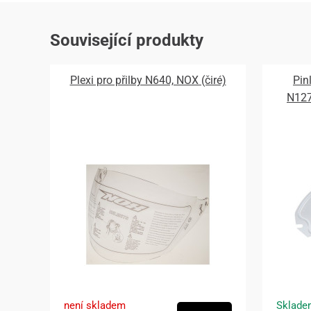
Související produkty
Plexi pro přilby N640, NOX (čiré)
Pin
N12
není skladem
Sklade