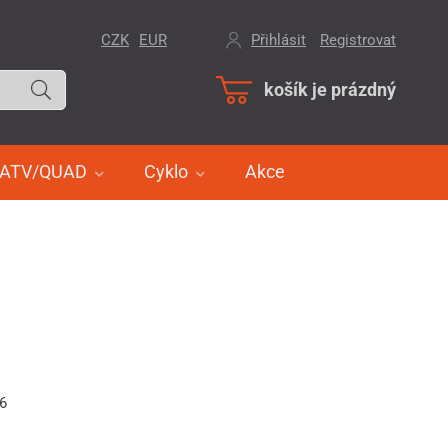
CZK
EUR
Přihlásit
/
Registrovat
košík je prázdný
ATV/QUAD
Cyklo
Akce
36