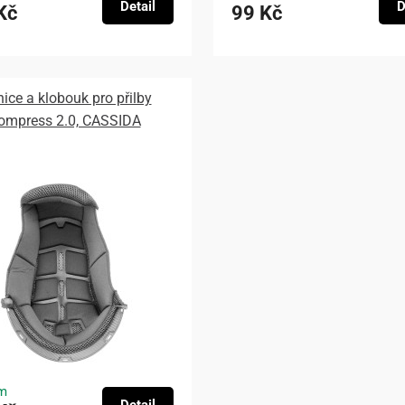
Detail
D
Kč
99 Kč
nice a klobouk pro přilby
ompress 2.0, CASSIDA
m