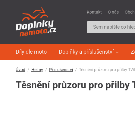
Kontakt
O nás
Obch
Díly dle moto
Doplňky a příslušenství
Z
Úvod
Helmy
Příslušenství
Těsnění průzoru pro přilby TW
Těsnění průzoru pro přilby