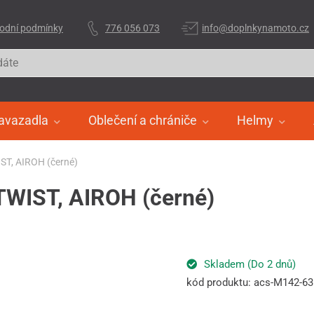
odní podmínky
776 056 073
info@doplnkynamoto.cz
avazadla
Oblečení a chrániče
Helmy
IST, AIROH (černé)
 TWIST, AIROH (černé)
Skladem (Do 2 dnů)
kód produktu: acs-M142-6