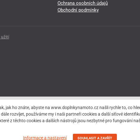
Ochrana osobních údajů
Obchodní podmínky
užití
ak, jak ho znáte, abyste na www.doplnkynamoto.cz našli rychle to, co 
rozvíjet, používáme my i naši partneři cookies a další síťové identifiká
teré z těchto cookies a dalších nástrojů jsou nezbytné pro fungování 
Informace a nastavení
SOUHLASIT A ZAVŘÍT