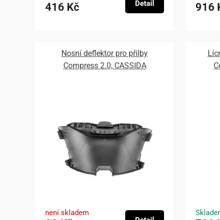
Detail
416 Kč
916 
Nosní deflektor pro přilby
Líc
Compress 2.0, CASSIDA
C
není skladem
Sklade