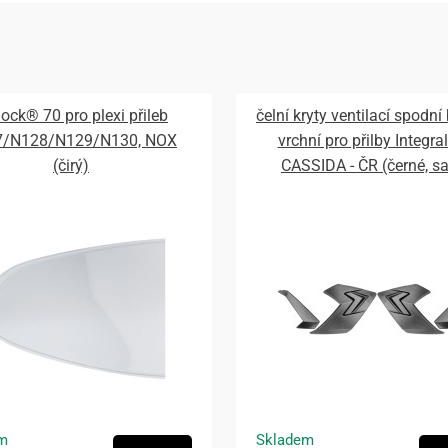
lock® 70 pro plexi přileb
čelní kryty ventilací spodní
7/N128/N129/N130, NOX
vrchní pro přilby Integral
(čirý)
CASSIDA - ČR (černé, s
m
Skladem