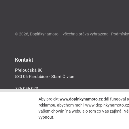
© 2026, Doplňkynamoto – všechna práva vyhrazena |
Podmínky 
Kontakt
Přeloučská 86
530 06 Pardubice - Staré Čivice
776 056 073
motorider.rf@seznam.cz
Aby projekt
www.doplnkynamoto.cz
dál fungoval t
reklamou, abychom mohli www.doplnkynamoto.cz dále 
vašem chování na webu a o tom co Vás zajímá. Něk
vypnout.