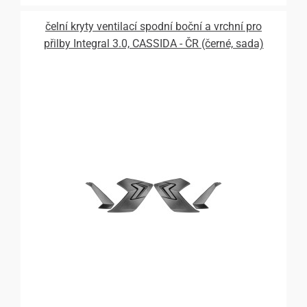
čelní kryty ventilací spodní boční a vrchní pro
přilby Integral 3.0, CASSIDA - ČR (černé, sada)