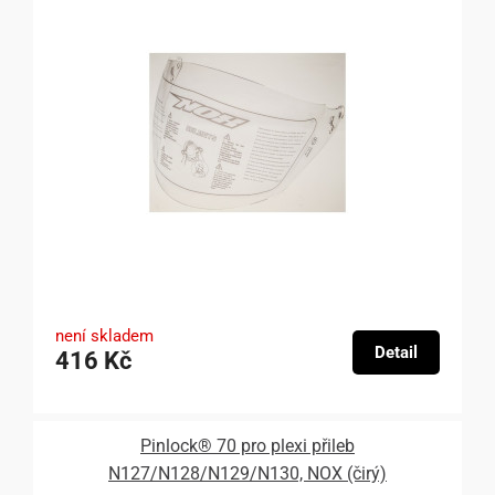
není skladem
Detail
416 Kč
Pinlock® 70 pro plexi přileb
N127/N128/N129/N130, NOX (čirý)