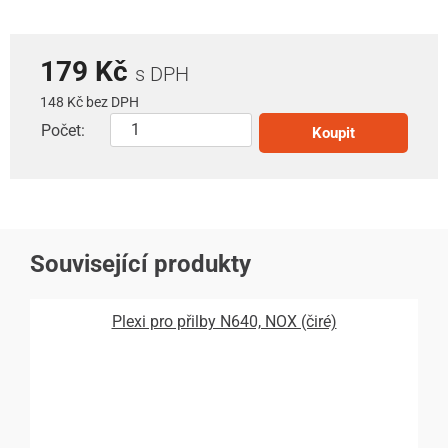
179 Kč
s DPH
148 Kč bez DPH
Počet:
Koupit
Související produkty
Plexi pro přilby N640, NOX (čiré)