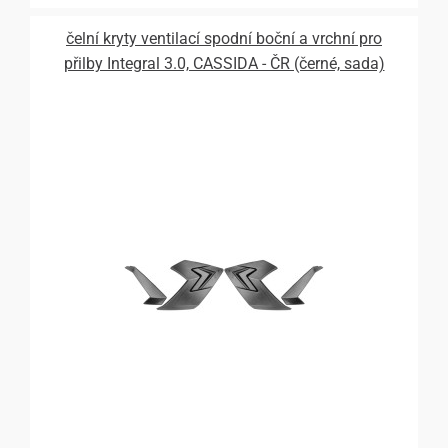
čelní kryty ventilací spodní boční a vrchní pro
přilby Integral 3.0, CASSIDA - ČR (černé, sada)