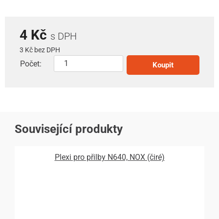
4 Kč
s DPH
3 Kč bez DPH
Počet:
Koupit
Související produkty
Plexi pro přilby N640, NOX (čiré)