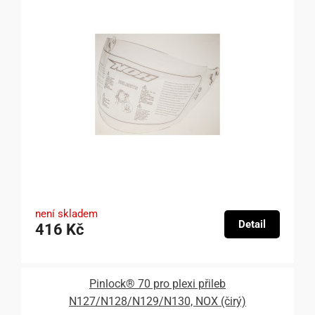
není skladem
Detail
416 Kč
Pinlock® 70 pro plexi přileb
N127/N128/N129/N130, NOX (čirý)