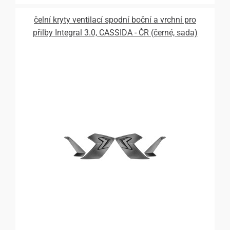
čelní kryty ventilací spodní boční a vrchní pro
přilby Integral 3.0, CASSIDA - ČR (černé, sada)