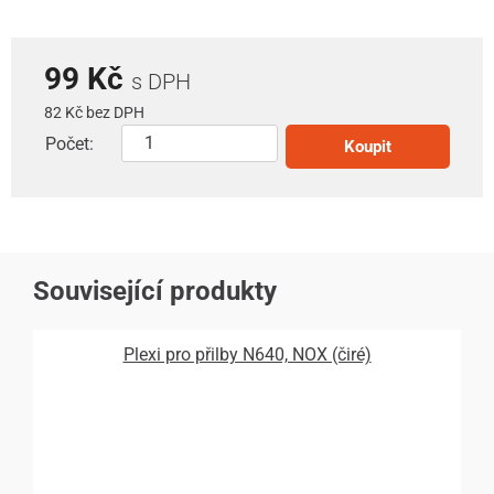
99 Kč
s DPH
82 Kč bez DPH
Počet:
Koupit
Související produkty
Plexi pro přilby N640, NOX (čiré)