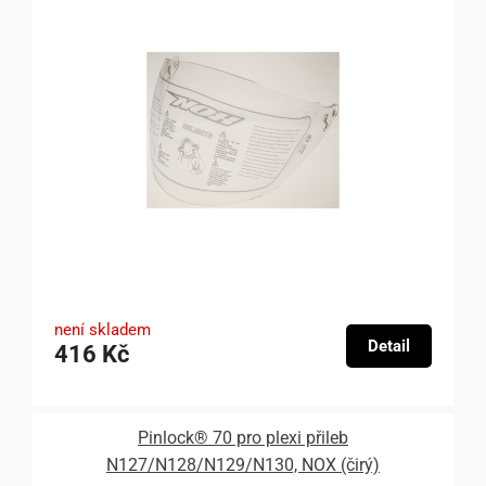
není skladem
Detail
416 Kč
Pinlock® 70 pro plexi přileb
N127/N128/N129/N130, NOX (čirý)