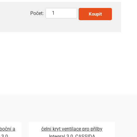
Počet:
Koupit
 boční a
čelní kryt ventilace pro přilby
 3.0,
Integral 3.0, CASSIDA