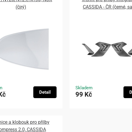
(čirý)
CASSIDA - ČR (černé, s
m
Skladem
Detail
D
Kč
99 Kč
nice a klobouk pro přilby
ompress 2.0, CASSIDA