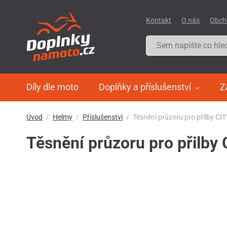
Kontakt
O nás
Obch
Díly dle moto
Doplňky a příslušenství
Z
Úvod
Helmy
Příslušenství
Těsnění průzoru pro přilby CI
Těsnění průzoru pro přilby