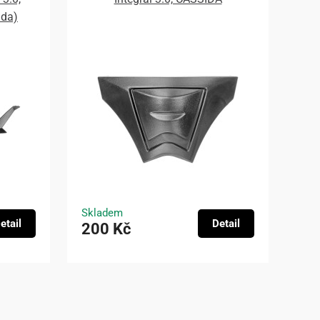
ada)
Skladem
etail
Detail
200 Kč