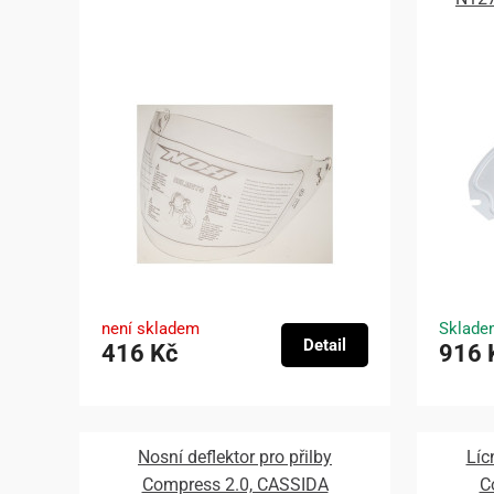
není skladem
Sklade
Detail
416 Kč
916 
Nosní deflektor pro přilby
Líc
Compress 2.0, CASSIDA
C