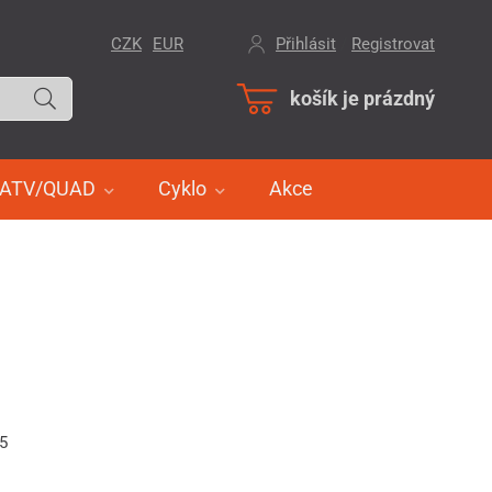
CZK
EUR
Přihlásit
/
Registrovat
košík je prázdný
ATV/QUAD
Cyklo
Akce
95