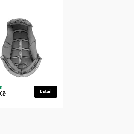
m
Detail
Kč