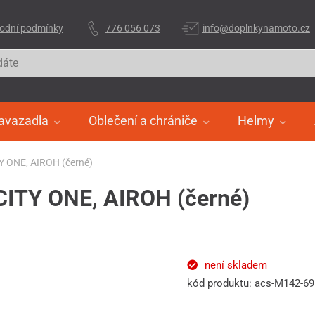
odní podmínky
776 056 073
info@doplnkynamoto.cz
avazadla
Oblečení a chrániče
Helmy
TY ONE, AIROH (černé)
 CITY ONE, AIROH (černé)
není skladem
kód produktu: acs-M142-6