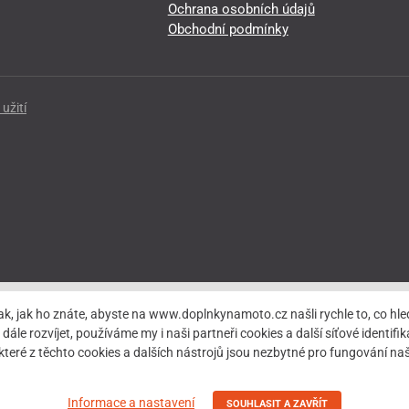
Ochrana osobních údajů
Obchodní podmínky
užití
ak, jak ho znáte, abyste na www.doplnkynamoto.cz našli rychle to, co 
rozvíjet, používáme my i naši partneři cookies a další síťové identifiká
teré z těchto cookies a dalších nástrojů jsou nezbytné pro fungování 
Informace a nastavení
SOUHLASIT A ZAVŘÍT