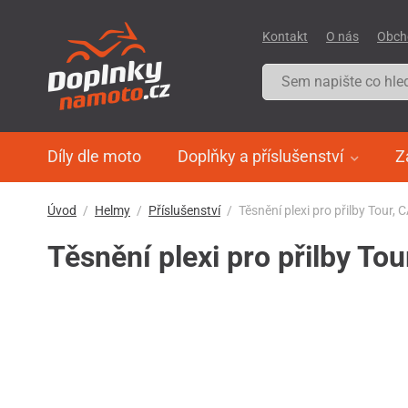
Kontakt
O nás
Obch
Díly dle moto
Doplňky a příslušenství
Z
Úvod
Helmy
Příslušenství
Těsnění plexi pro přilby Tour,
Těsnění plexi pro přilby To