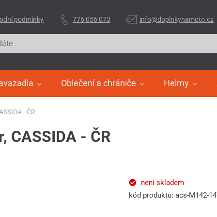
odní podmínky
776 056 073
info@doplnkynamoto.cz
avazadla
Oblečení a chrániče
Helmy
 CASSIDA - ČR
ur, CASSIDA - ČR
není skladem
kód produktu: acs-M142-1