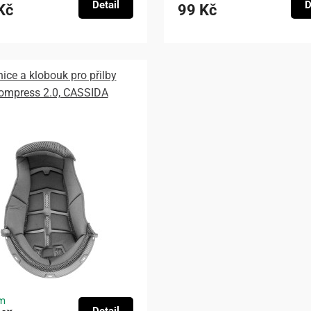
Detail
D
Kč
99 Kč
nice a klobouk pro přilby
ompress 2.0, CASSIDA
m