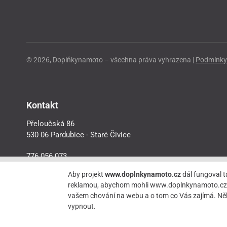
© 2026, Doplňkynamoto – všechna práva vyhrazena |
Podmínky 
Kontakt
Přeloučská 86
530 06 Pardubice - Staré Čivice
776 056 073
motorider.rf@seznam.cz
Aby projekt
www.doplnkynamoto.cz
dál fungoval t
reklamou, abychom mohli www.doplnkynamoto.cz dále 
vašem chování na webu a o tom co Vás zajímá. Něk
vypnout.