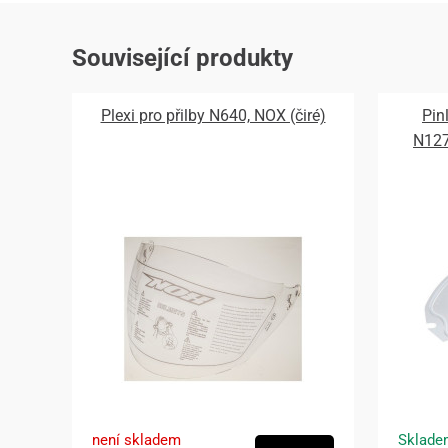
Související produkty
Plexi pro přilby N640, NOX (čiré)
Pin
N12
není skladem
Sklade