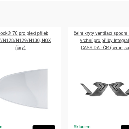
lock® 70 pro plexi přileb
čelní kryty ventilací spodní
7/N128/N129/N130, NOX
vrchní pro přilby Integral
(čirý)
CASSIDA - ČR (černé, s
m
Skladem