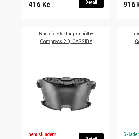
Detail
416 Kč
916 
Nosní deflektor pro přilby
Líc
Compress 2.0, CASSIDA
C
není skladem
Sklade