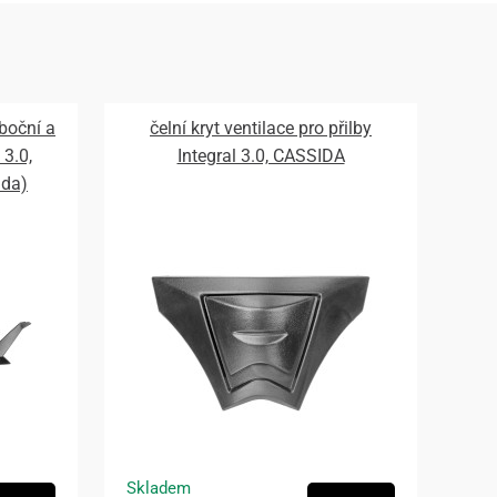
 boční a
čelní kryt ventilace pro přilby
 3.0,
Integral 3.0, CASSIDA
ada)
Skladem