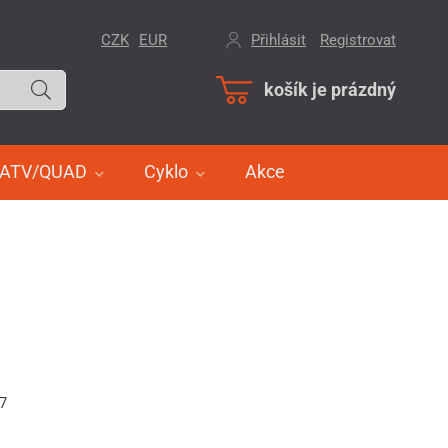
CZK
EUR
Přihlásit
/
Registrovat
košík je prázdný
ATV/QUAD
Cyklo
Akce
47