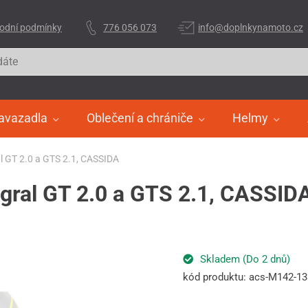
odní podmínky
776 056 073
info@doplnkynamoto.cz
avazadla
Oblečení a chrániče
Helmy
ral GT 2.0 a GTS 2.1, CASSIDA
tegral GT 2.0 a GTS 2.1, CASSID
Skladem (Do 2 dnů)
kód produktu: acs-M142-1