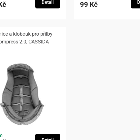
Detail
D
Kč
99 Kč
nice a klobouk pro přilby
ompress 2.0, CASSIDA
m