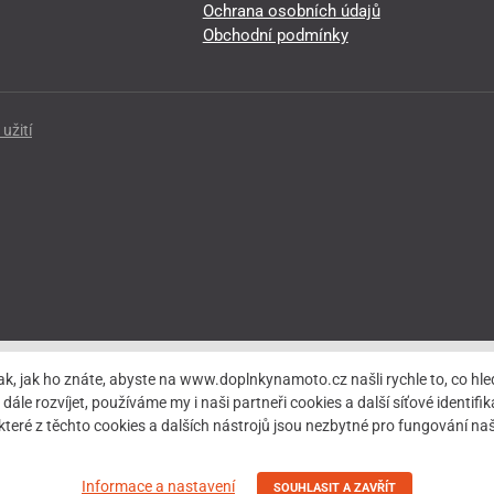
Ochrana osobních údajů
Obchodní podmínky
užití
ak, jak ho znáte, abyste na www.doplnkynamoto.cz našli rychle to, co 
rozvíjet, používáme my i naši partneři cookies a další síťové identifiká
teré z těchto cookies a dalších nástrojů jsou nezbytné pro fungování 
Informace a nastavení
SOUHLASIT A ZAVŘÍT