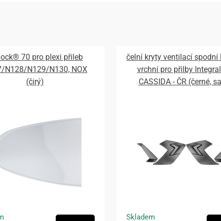
lock® 70 pro plexi přileb
čelní kryty ventilací spodní
7/N128/N129/N130, NOX
vrchní pro přilby Integral
(čirý)
CASSIDA - ČR (černé, s
m
Skladem