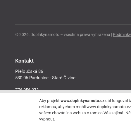
© 2026, Doplňkynamoto – všechna práva vyhrazena |
Podmínky 
Kontakt
Přeloučská 86
530 06 Pardubice - Staré Čivice
776 056 073
motorider.rf@seznam.cz
Aby projekt
www.doplnkynamoto.cz
dál fungoval t
reklamou, abychom mohli www.doplnkynamoto.cz dále 
vašem chování na webu a o tom co Vás zajímá. Něk
vypnout.