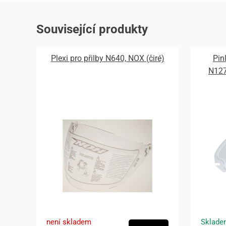
Související produkty
Plexi pro přilby N640, NOX (čiré)
Pin
N12
není skladem
Sklade