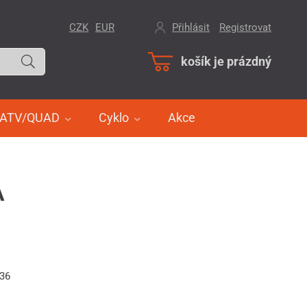
CZK
EUR
Přihlásit
/
Registrovat
košík je prázdný
ATV/QUAD
Cyklo
Akce
A
336