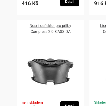
Detail
416 Kč
916 
Nosní deflektor pro přilby
Líc
Compress 2.0, CASSIDA
C
není skladem
Sklade