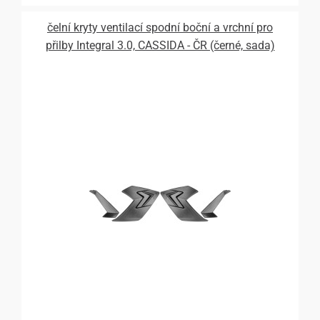
čelní kryty ventilací spodní boční a vrchní pro
přilby Integral 3.0, CASSIDA - ČR (černé, sada)