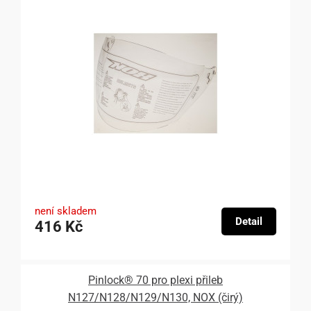
není skladem
Detail
416 Kč
Pinlock® 70 pro plexi přileb
N127/N128/N129/N130, NOX (čirý)