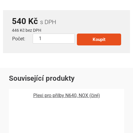
540 Kč
s DPH
446 Kč bez DPH
Počet:
Koupit
Související produkty
Plexi pro přilby N640, NOX (čiré)