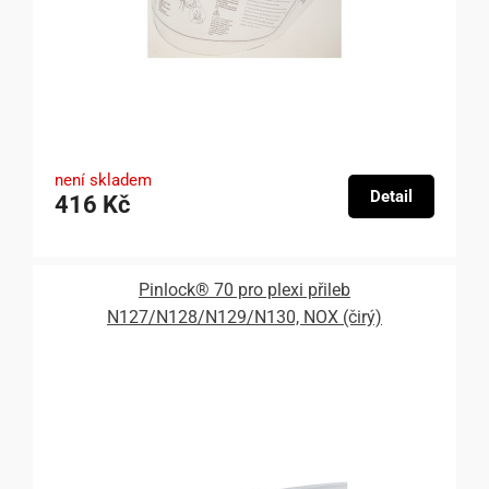
není skladem
Detail
416 Kč
Pinlock® 70 pro plexi přileb
N127/N128/N129/N130, NOX (čirý)