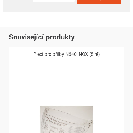
Související produkty
Plexi pro přilby N640, NOX (čiré)