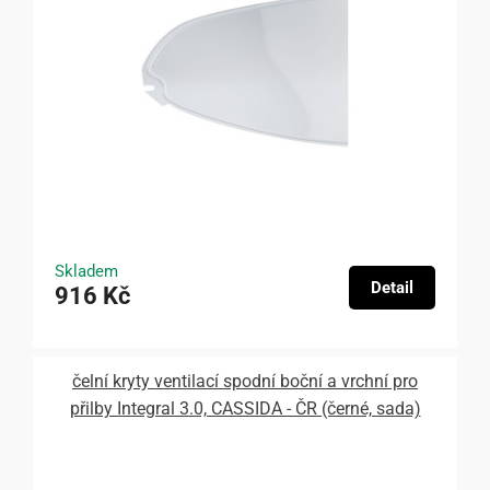
Skladem
Detail
916 Kč
čelní kryty ventilací spodní boční a vrchní pro
přilby Integral 3.0, CASSIDA - ČR (černé, sada)