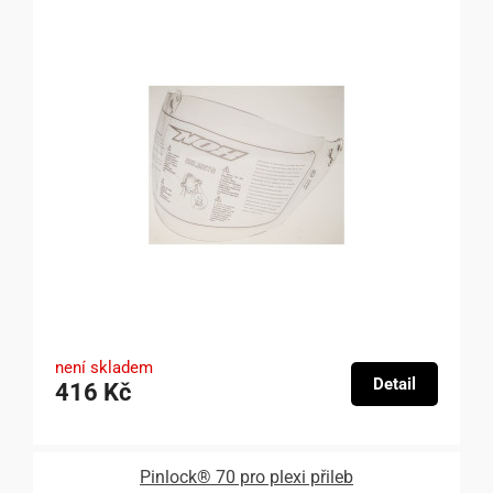
není skladem
Detail
416 Kč
Pinlock® 70 pro plexi přileb