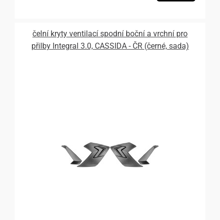
čelní kryty ventilací spodní boční a vrchní pro
přilby Integral 3.0, CASSIDA - ČR (černé, sada)