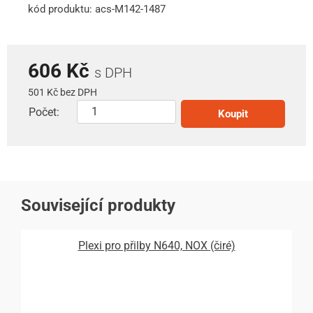
kód produktu: acs-M142-1487
606 Kč
s DPH
501 Kč bez DPH
Počet:
Koupit
Související produkty
Plexi pro přilby N640, NOX (čiré)