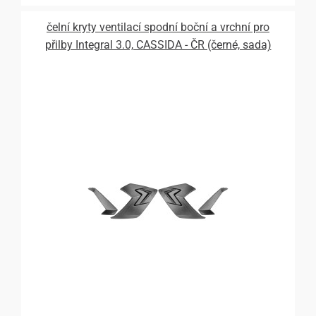
čelní kryty ventilací spodní boční a vrchní pro
přilby Integral 3.0, CASSIDA - ČR (černé, sada)