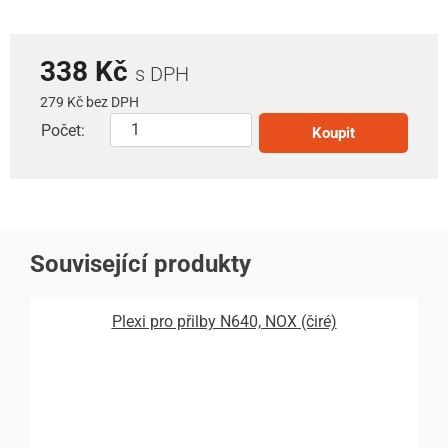
338 Kč
s DPH
279 Kč bez DPH
Počet:
Koupit
Související produkty
Plexi pro přilby N640, NOX (čiré)