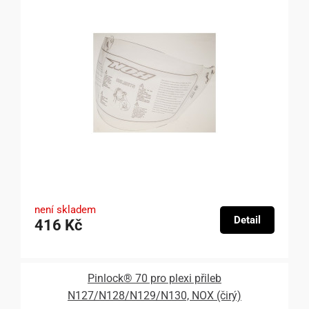
není skladem
Detail
416 Kč
Pinlock® 70 pro plexi přileb
N127/N128/N129/N130, NOX (čirý)