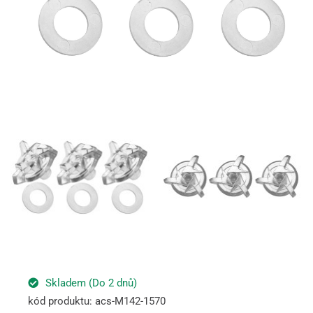
Skladem (Do 2 dnů)
kód produktu: acs-M142-1570