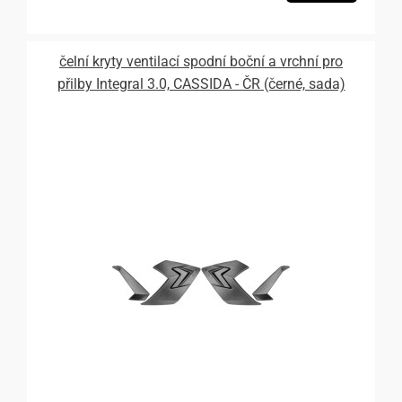
čelní kryty ventilací spodní boční a vrchní pro
přilby Integral 3.0, CASSIDA - ČR (černé, sada)