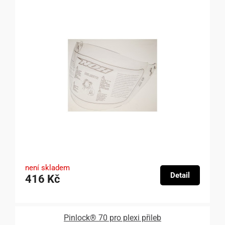
není skladem
Detail
416 Kč
Pinlock® 70 pro plexi přileb