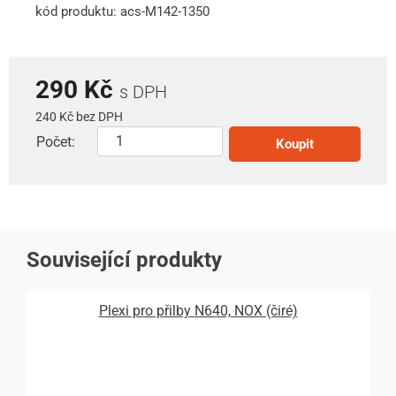
kód produktu: acs-M142-1350
290 Kč
s DPH
240 Kč bez DPH
Počet:
Koupit
Související produkty
Plexi pro přilby N640, NOX (čiré)