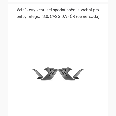
čelní kryty ventilací spodní boční a vrchní pro
přilby Integral 3.0, CASSIDA - ČR (černé, sada)