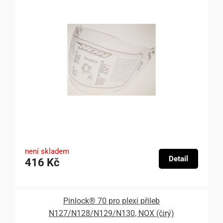
není skladem
Detail
416 Kč
Pinlock® 70 pro plexi přileb
N127/N128/N129/N130, NOX (čirý)