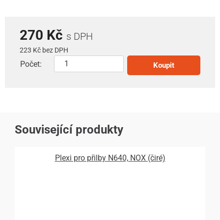
270 Kč
s DPH
223 Kč bez DPH
Počet:
Koupit
Související produkty
Plexi pro přilby N640, NOX (čiré)