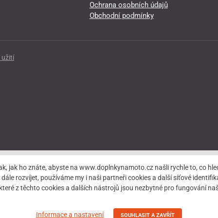
Ochrana osobních údajů
Obchodní podmínky
užití
ak, jak ho znáte, abyste na www.doplnkynamoto.cz našli rychle to, co 
rozvíjet, používáme my i naši partneři cookies a další síťové identifiká
teré z těchto cookies a dalších nástrojů jsou nezbytné pro fungování 
Informace a nastavení
SOUHLASIT A ZAVŘÍT