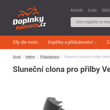
Kontakt
O nás
Obch
Díly dle moto
Doplňky a příslušenství
Z
Úvod
Helmy
Příslušenství
Sluneční clona pro přilby Velo
Sluneční clona pro přilby V