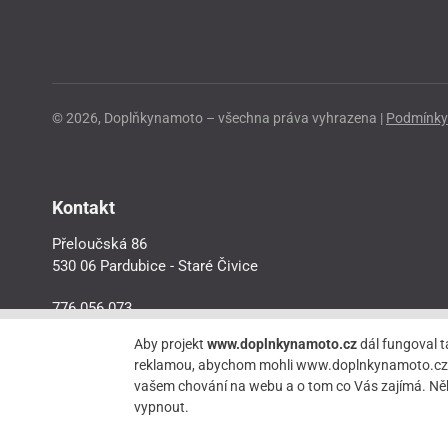
© 2026, Doplňkynamoto – všechna práva vyhrazena |
Podmínky 
Kontakt
Přeloučská 86
530 06 Pardubice - Staré Čivice
776 056 073
motorider.rf@seznam.cz
Aby projekt
www.doplnkynamoto.cz
dál fungoval t
reklamou, abychom mohli www.doplnkynamoto.cz dále 
vašem chování na webu a o tom co Vás zajímá. Něk
vypnout.