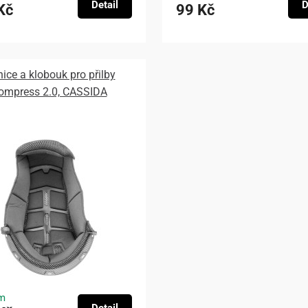
Detail
D
Kč
99 Kč
nice a klobouk pro přilby
ompress 2.0, CASSIDA
m