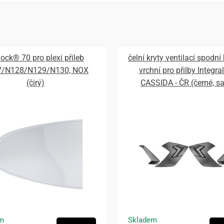
lock® 70 pro plexi přileb
čelní kryty ventilací spodní
7/N128/N129/N130, NOX
vrchní pro přilby Integral
(čirý)
CASSIDA - ČR (černé, s
m
Skladem