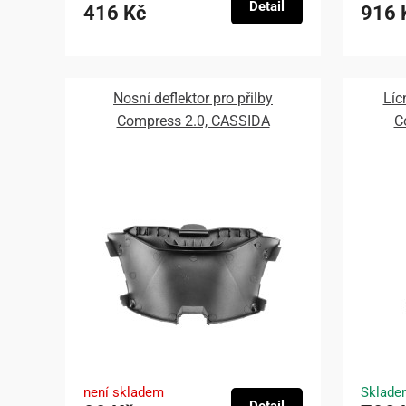
Detail
416 Kč
916 
Nosní deflektor pro přilby
Líc
Compress 2.0, CASSIDA
C
není skladem
Sklade