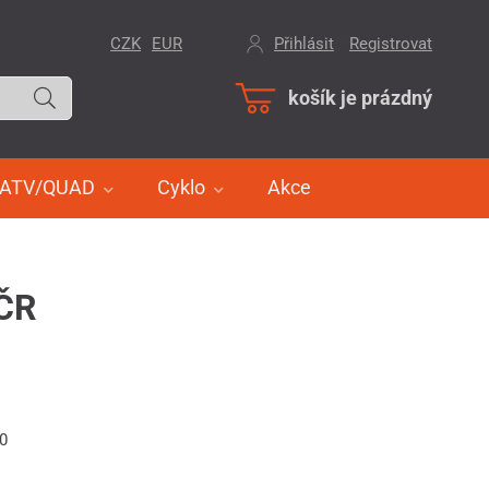
CZK
EUR
Přihlásit
/
Registrovat
košík je prázdný
ATV/QUAD
Cyklo
Akce
 ČR
60