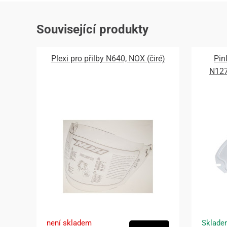
Související produkty
Plexi pro přilby N640, NOX (čiré)
Pin
N12
není skladem
Sklade