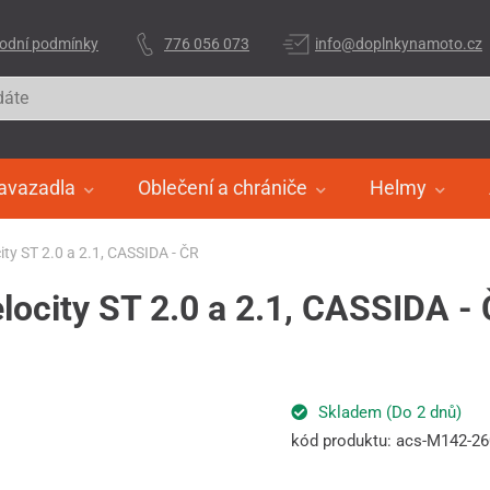
odní podmínky
776 056 073
info@doplnkynamoto.cz
avazadla
Oblečení a chrániče
Helmy
city ST 2.0 a 2.1, CASSIDA - ČR
elocity ST 2.0 a 2.1, CASSIDA -
Skladem (Do 2 dnů)
kód produktu: acs-M142-2