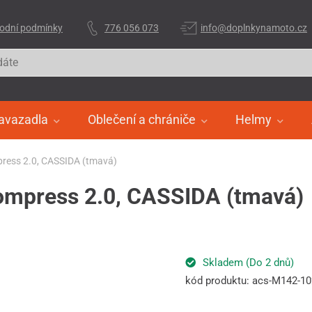
odní podmínky
776 056 073
info@doplnkynamoto.cz
avazadla
Oblečení a chrániče
Helmy
mpress 2.0, CASSIDA (tmavá)
Compress 2.0, CASSIDA (tmavá)
Skladem (Do 2 dnů)
kód produktu: acs-M142-1