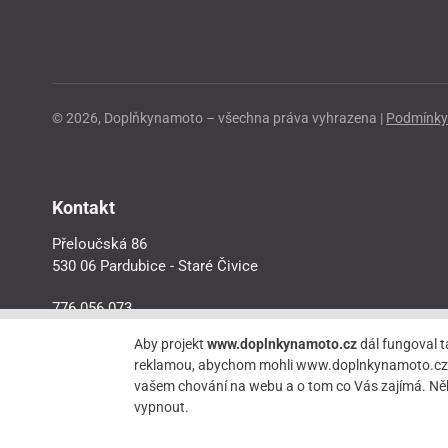
© 2026, Doplňkynamoto – všechna práva vyhrazena |
Podmínky 
Kontakt
Přeloučská 86
530 06 Pardubice - Staré Čivice
776 056 073
motorider.rf@seznam.cz
Aby projekt
www.doplnkynamoto.cz
dál fungoval t
reklamou, abychom mohli www.doplnkynamoto.cz dále 
vašem chování na webu a o tom co Vás zajímá. Něk
vypnout.