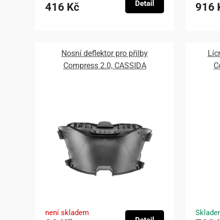
Detail
416 Kč
916 
Nosní deflektor pro přilby
Líc
Compress 2.0, CASSIDA
C
není skladem
Sklade