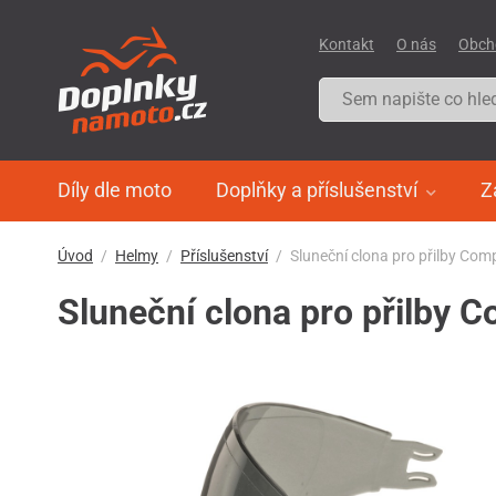
Kontakt
O nás
Obch
Díly dle moto
Doplňky a příslušenství
Z
Úvod
Helmy
Příslušenství
Sluneční clona pro přilby Co
Sluneční clona pro přilby 