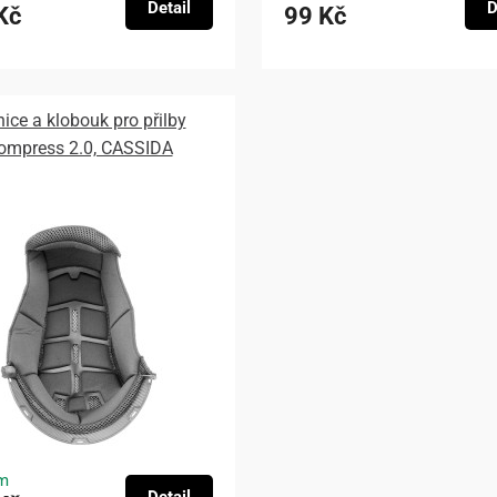
Detail
D
Kč
99 Kč
nice a klobouk pro přilby
ompress 2.0, CASSIDA
m