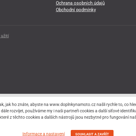
Ochrana osobních údajů
Obchodní podmínky
užití
ak, jak ho znáte, abyste na www.doplnkynamoto.cz našli rychle to, co 
rozvíjet, používáme my i naši partneři cookies a další síťové identifiká
teré z těchto cookies a dalších nástrojů jsou nezbytné pro fungování 
Informace a nastavení
SOUHLASIT A ZAVŘÍT