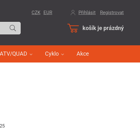
CZK
EUR
Přihlásit
/
Registrovat
košík je prázdný
ATV/QUAD
Cyklo
Akce
025