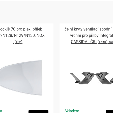
lock® 70 pro plexi přileb
čelní kryty ventilací spodní
7/N128/N129/N130, NOX
vrchní pro přilby Integral
(čirý)
CASSIDA - ČR (černé, s
m
Skladem