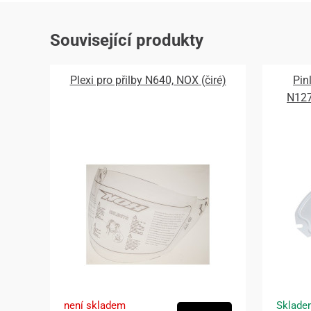
Související produkty
Plexi pro přilby N640, NOX (čiré)
Pin
N12
není skladem
Sklade