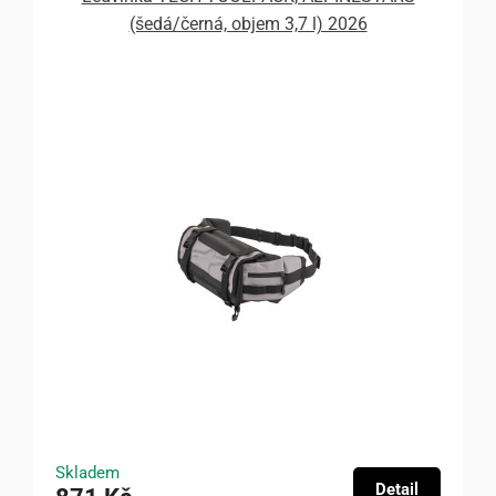
(šedá/černá, objem 3,7 l) 2026
Skladem
Detail