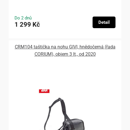
Do 2 dnů
Detail
1 299 Kč
CRM104 taštička na nohu GIVI, hnědočerná (řada
CORIUM), objem 3 lt., od 2020