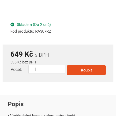
Skladem (Do 2 dnů)
kód produktu: RA307R2
649 Kč
s DPH
536 Kč bez DPH
Počet:
Koupit
Popis
• Voděodolná kapsa kolem nohy - šedá