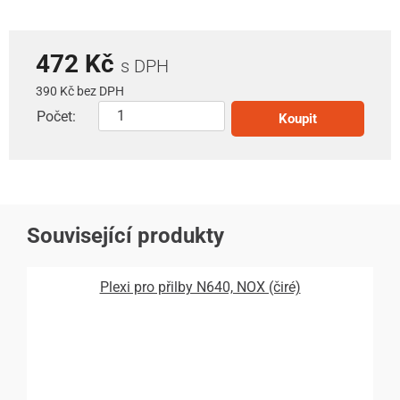
472 Kč
s DPH
390 Kč bez DPH
Počet:
Koupit
Související produkty
Plexi pro přilby N640, NOX (čiré)