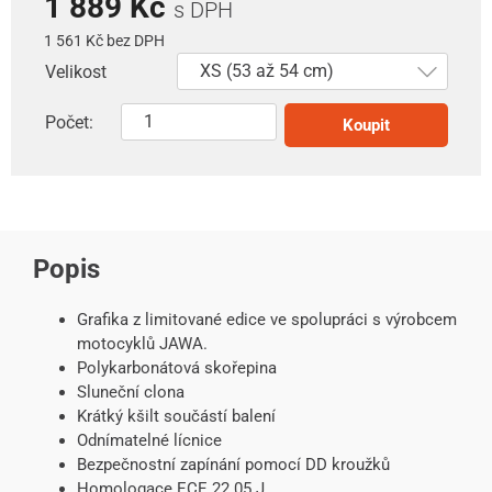
1 889 Kč
s DPH
1 561 Kč bez DPH
Velikost
Počet:
Koupit
Popis
Grafika z limitované edice ve spolupráci s výrobcem
motocyklů JAWA.
Polykarbonátová skořepina
Sluneční clona
Krátký kšilt součástí balení
Odnímatelné lícnice
Bezpečnostní zapínání pomocí DD kroužků
Homologace ECE 22.05.J