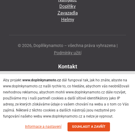
Doplňky
Zavazadla
Helmy
© 2026, Doplňkynamoto – všechna práva vyhrazena |
Podmínky užití
Kontakt
Přeloučská 86
Aby projekt
www.doplnkynamoto.cz
dál fungoval tak, jak ho znáte, abyste na
530 06 Pardubice - Staré Čivice
www.doplnkynamoto.cz našli rychle to, co hledáte, abychom vás neobtěžovali
nevhodnou reklamou, abychom mohli www.doplnkynamoto.cz dále rozvíjet,
776 056 073
používáme my i naši partneři cookies a další síťové identifikátory jako IP
motorider.rf@seznam.cz
adresy, ze kterých získáváme údaje o vašem chování na webu a o tom co Vás
zajímá. Některé z těchto cookies a dalších nástrojů jsou nezbytné pro
fungování našeho webu www.doplnkynamoto.cz a nelze je vypnout.
Informace a nastavení
SOUHLASIT A ZAVŘÍT