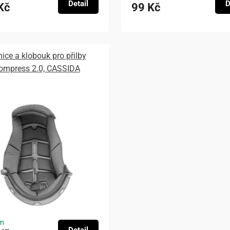
Detail
D
Kč
99 Kč
nice a klobouk pro přilby
ompress 2.0, CASSIDA
m