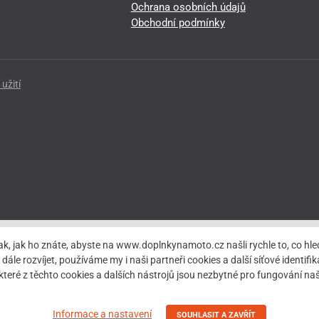
Ochrana osobních údajů
Obchodní podmínky
užití
ak, jak ho znáte, abyste na www.doplnkynamoto.cz našli rychle to, co 
rozvíjet, používáme my i naši partneři cookies a další síťové identifiká
teré z těchto cookies a dalších nástrojů jsou nezbytné pro fungování 
Informace a nastavení
SOUHLASIT A ZAVŘÍT