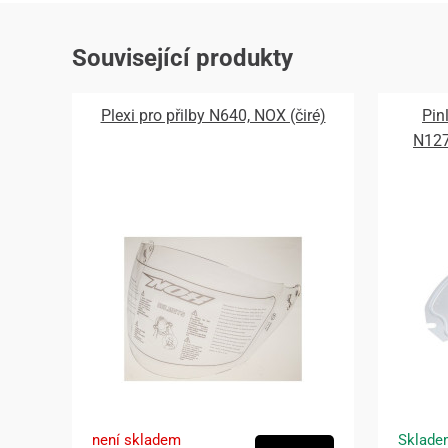
Související produkty
Plexi pro přilby N640, NOX (čiré)
Pin
N12
není skladem
Sklade