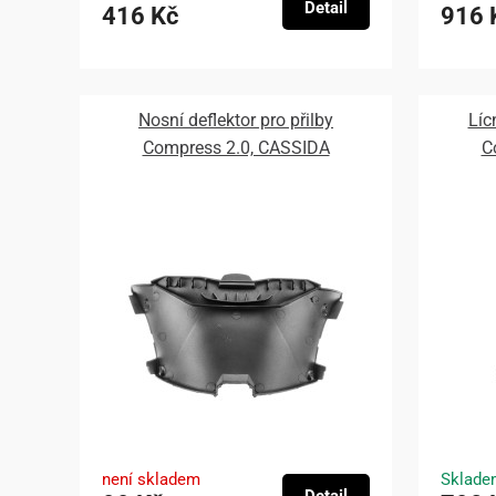
Detail
416 Kč
916 
Nosní deflektor pro přilby
Líc
Compress 2.0, CASSIDA
C
není skladem
Sklade