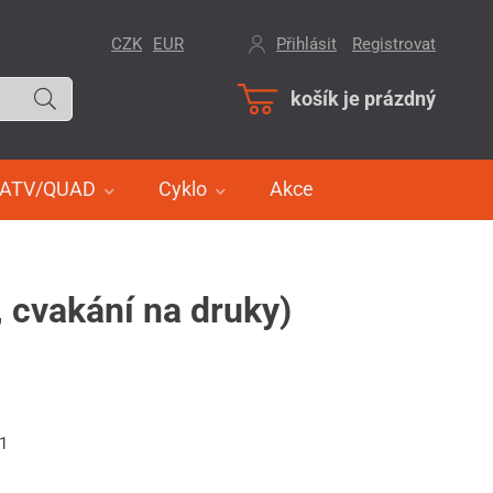
CZK
EUR
Přihlásit
/
Registrovat
košík je prázdný
ATV/QUAD
Cyklo
Akce
, cvakání na druky)
31