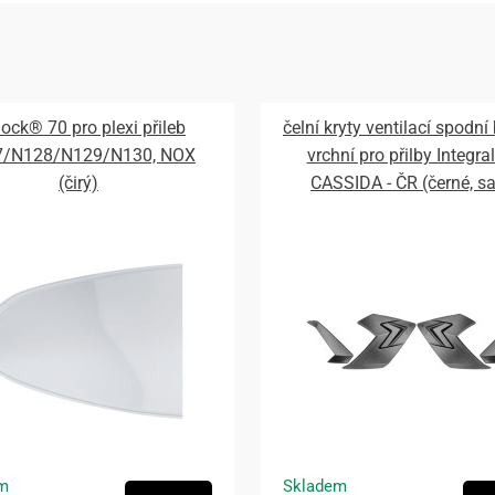
lock® 70 pro plexi přileb
čelní kryty ventilací spodní
7/N128/N129/N130, NOX
vrchní pro přilby Integral
(čirý)
CASSIDA - ČR (černé, s
m
Skladem