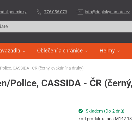
odní podmínky
776 056 073
info@doplnkynamoto.cz
avazadla
Oblečení a chrániče
Helmy
/Police, CASSIDA - ČR (černý, cvakání na druky)
gen/Police, CASSIDA - ČR (černý
Skladem (Do 2 dnů)
kód produktu: acs-M142-1