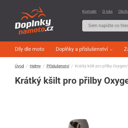
Kontakt
O nás
Obch
Díly dle moto
Doplňky a příslušenství
Z
Úvod
Helmy
Příslušenství
Krátký kšilt pro přilby Oxygen
Krátký kšilt pro přilby Oxy