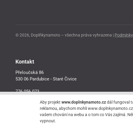
© 2026, Doplňkynamoto – všechna práva vyhrazena |
Podmínky 
Kontakt
Přeloučská 86
530 06 Pardubice - Staré Čivice
776 056 073
motorider.rf@seznam.cz
Aby projekt
www.doplnkynamoto.cz
dál fungoval t
reklamou, abychom mohli www.doplnkynamoto.cz dále 
vašem chování na webu a o tom co Vás zajímá. Něk
vypnout.