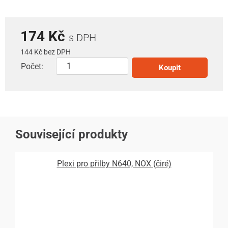
174 Kč
s DPH
144 Kč bez DPH
Počet:
Koupit
Související produkty
Plexi pro přilby N640, NOX (čiré)