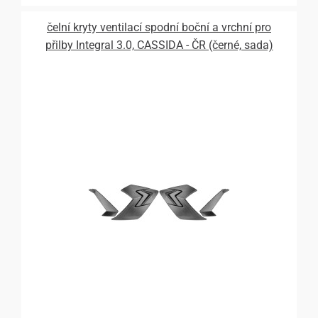
čelní kryty ventilací spodní boční a vrchní pro
přilby Integral 3.0, CASSIDA - ČR (černé, sada)