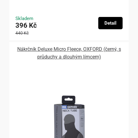
Skladem
Detail
396 Kč
440 Kč
Nákrčník Deluxe Micro Fleece, OXFORD (černý, s
průduchy a dlouhým límcem)