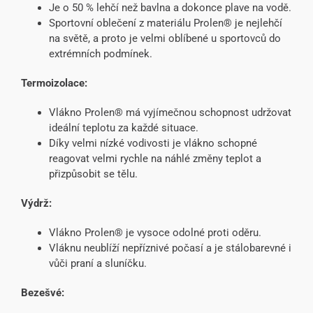
Je o 50 % lehčí než bavlna a dokonce plave na vodě.
Sportovní oblečení z materiálu Prolen® je nejlehčí
na světě, a proto je velmi oblíbené u sportovců do
extrémních podmínek.
Termoizolace:
Vlákno Prolen® má vyjímečnou schopnost udržovat
ideální teplotu za každé situace.
Díky velmi nízké vodivosti je vlákno schopné
reagovat velmi rychle na náhlé změny teplot a
přizpůsobit se tělu.
Výdrž:
Vlákno Prolen® je vysoce odolné proti oděru.
Vláknu neublíží nepříznivé počasí a je stálobarevné i
vůči praní a sluníčku.
Bezešvé: