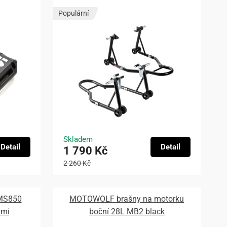
Populární
Skladem
Detail
Detail
1 790 Kč
2 260 Kč
 MS850
MOTOWOLF brašny na motorku
ami
boční 28L MB2 black