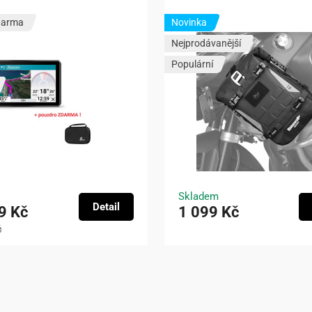
darma
Novinka
Nejprodávanější
Populární
Skladem
Detail
9 Kč
1 099 Kč
č