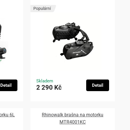
Populární
Skladem
Detail
Detail
2 290 Kč
orku 6L
Rhinowalk brašna na motorku
MTR4001KC