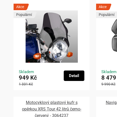
Akce
Akce
Populární
Populární
Skladem
Skladem
Detail
949 Kč
8 479
1 331 Kč
9 990 Kč
Motocyklový plastový kufr s
Navig
opěrkou XRS Tour 42 litrů černo-
červený - 3064237