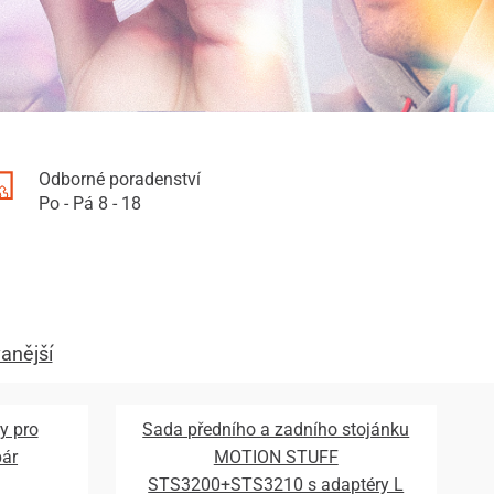
Odborné poradenství
Po - Pá 8 - 18
anější
y pro
Sada předního a zadního stojánku
pár
MOTION STUFF
STS3200+STS3210 s adaptéry L