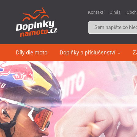
Kontakt
O nás
Obch
Díly dle moto
Doplňky a příslušenství
Z