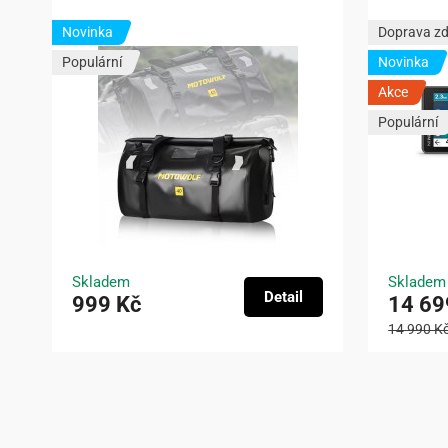
Novinka
Doprava z
Populární
Novinka
Akce
Populární
Skladem
Skladem
Detail
999 Kč
14 69
14 990 K