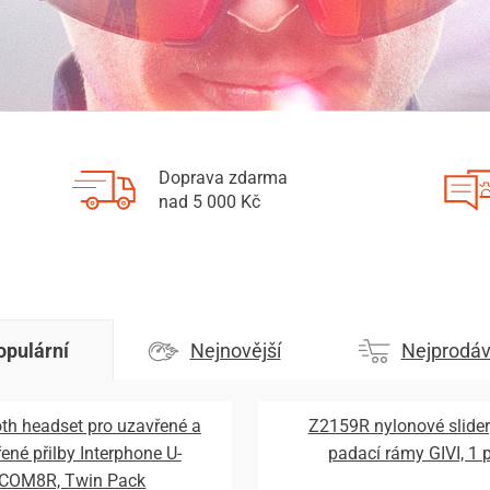
Doprava zdarma
nad 5 000 Kč
opulární
Nejnovější
Nejprodáv
th headset pro uzavřené a
Z2159R nylonové slider
řené přilby Interphone U-
padací rámy GIVI, 1 
COM8R, Twin Pack