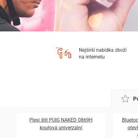
Nejširší nabídka zboží
na internetu
P
Plexi štít PUIG NAKED 0869H
Bluetoo
kouřová univerzální
otev