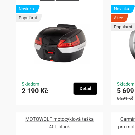
Novinka
Novinka
Populární
Akce
Populární
Skladem
Skladem
Detail
2 190 Kč
5 699
6 291 Kč
MOTOWOLF motocyklová taška
Garmin
40L black
pro mo