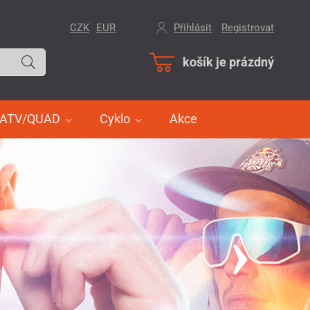
CZK
EUR
Přihlásit
/
Registrovat
košík je prázdný
ATV/QUAD
Cyklo
Akce