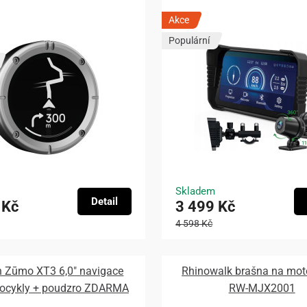
Akce
Populární
Skladem
Detail
 Kč
3 499 Kč
4 598 Kč
 Zūmo XT3 6,0″ navigace
Rhinowalk brašna na mot
tocykly + poudzro ZDARMA
RW-MJX2001