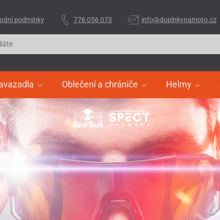
odní podmínky
776 056 073
info@doplnkynamoto.cz
avazadla
Oblečení a chrániče
Helmy