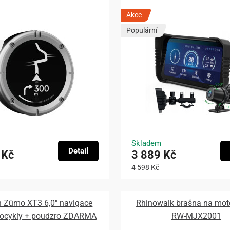
Akce
Populární
Skladem
Detail
 Kč
3 889 Kč
4 598 Kč
 Zūmo XT3 6,0″ navigace
Rhinowalk brašna na mot
tocykly + poudzro ZDARMA
RW-MJX2001