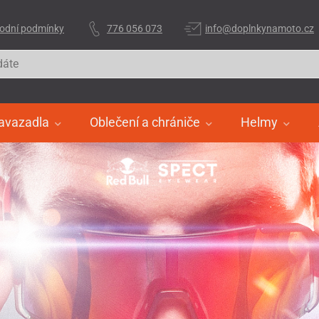
odní podmínky
776 056 073
info@doplnkynamoto.cz
avazadla
Oblečení a chrániče
Helmy