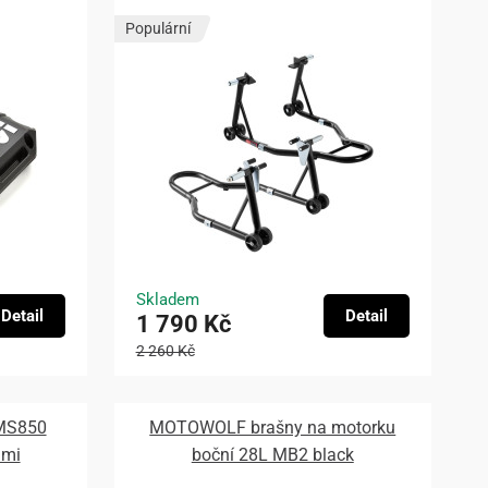
Populární
Skladem
Detail
Detail
1 790 Kč
2 260 Kč
 MS850
MOTOWOLF brašny na motorku
ami
boční 28L MB2 black