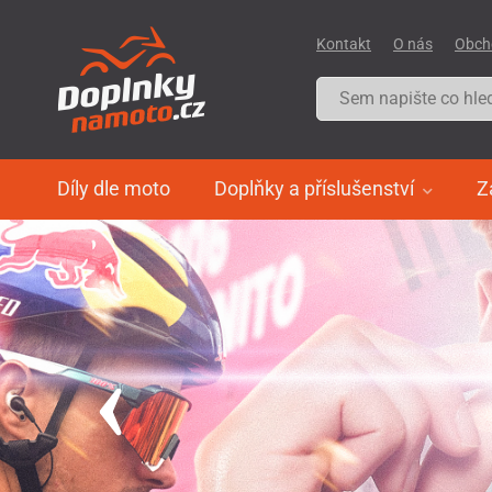
Kontakt
O nás
Obch
Díly dle moto
Doplňky a příslušenství
Z