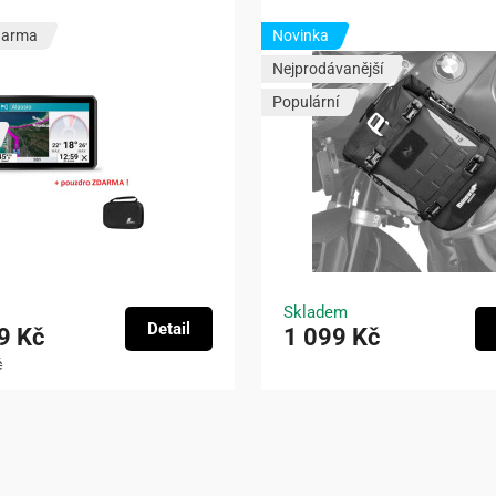
darma
Novinka
Nejprodávanější
Populární
Skladem
Detail
9 Kč
1 099 Kč
č