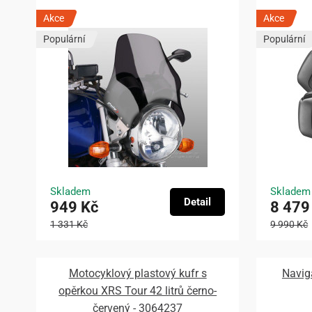
Akce
Akce
Populární
Populární
Skladem
Skladem
Detail
949 Kč
8 479
1 331 Kč
9 990 Kč
Motocyklový plastový kufr s
Navig
opěrkou XRS Tour 42 litrů černo-
červený - 3064237