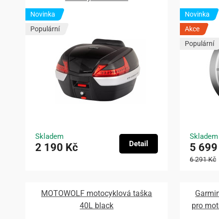
Novinka
Novinka
Populární
Akce
Populární
Skladem
Skladem
Detail
2 190 Kč
5 699
6 291 Kč
MOTOWOLF motocyklová taška
Garmin
40L black
pro mo