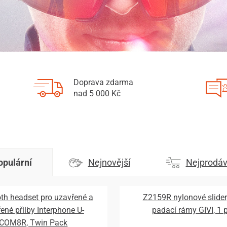
Doprava zdarma
nad 5 000 Kč
opulární
Nejnovější
Nejprodáv
th headset pro uzavřené a
Z2159R nylonové slider
řené přilby Interphone U-
padací rámy GIVI, 1 
COM8R, Twin Pack