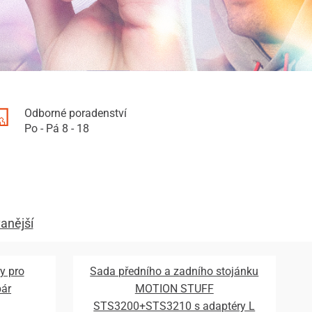
Odborné poradenství
Po - Pá 8 - 18
anější
y pro
Sada předního a zadního stojánku
pár
MOTION STUFF
STS3200+STS3210 s adaptéry L