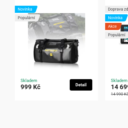
Novinka
Doprava z
Populární
Novinka
Akce
Populární
Skladem
Skladem
Detail
999 Kč
14 69
14 990 K