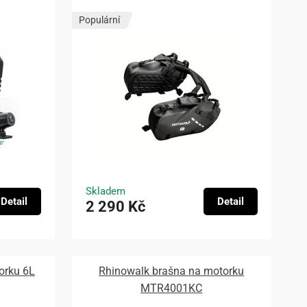
Populární
Skladem
Detail
Detail
2 290 Kč
orku 6L
Rhinowalk brašna na motorku
MTR4001KC