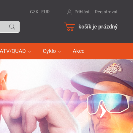
CZK
EUR
Přihlásit
/
Registrovat
košík je prázdný
ATV/QUAD
Cyklo
Akce