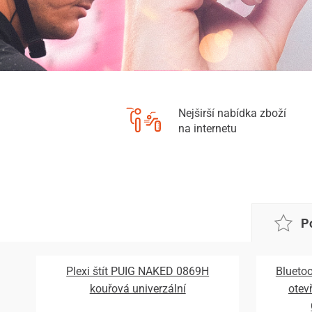
Nejširší nabídka zboží
na internetu
P
Plexi štít PUIG NAKED 0869H
Bluetoo
kouřová univerzální
otev