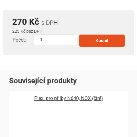
270 Kč
s DPH
223 Kč bez DPH
Počet:
Koupit
Související produkty
Plexi pro přilby N640, NOX (čiré)