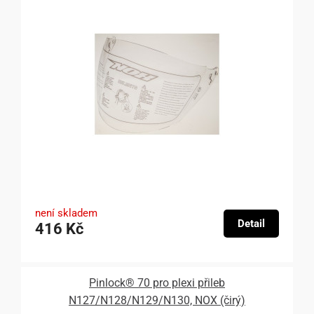
není skladem
Detail
416 Kč
Pinlock® 70 pro plexi přileb
N127/N128/N129/N130, NOX (čirý)