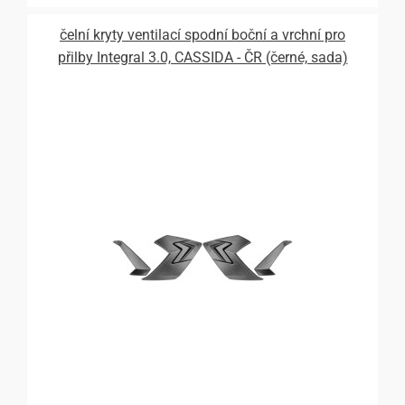
čelní kryty ventilací spodní boční a vrchní pro
přilby Integral 3.0, CASSIDA - ČR (černé, sada)