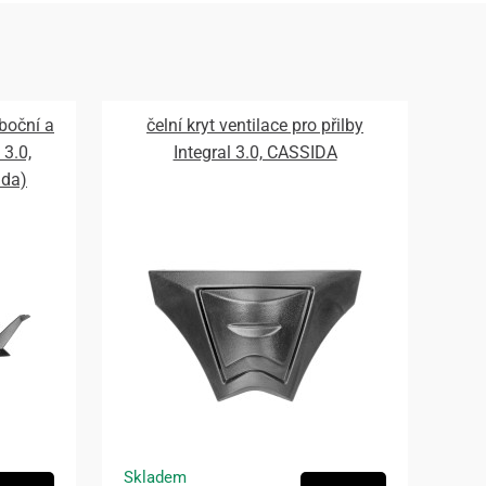
 boční a
čelní kryt ventilace pro přilby
 3.0,
Integral 3.0, CASSIDA
ada)
Skladem