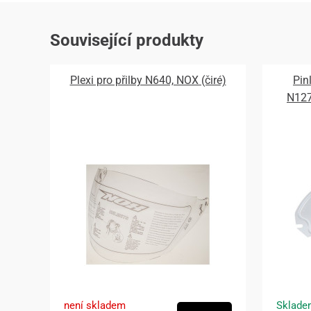
Související produkty
Plexi pro přilby N640, NOX (čiré)
Pin
N12
není skladem
Sklade