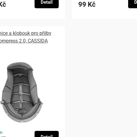
Detail
D
Kč
99 Kč
nice a klobouk pro přilby
ompress 2.0, CASSIDA
m