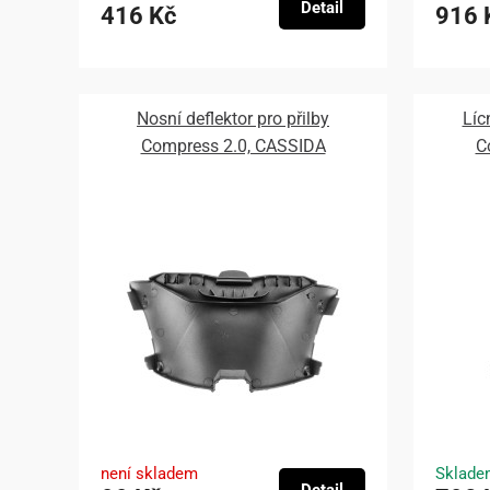
Detail
416 Kč
916 
Nosní deflektor pro přilby
Líc
Compress 2.0, CASSIDA
C
není skladem
Sklade