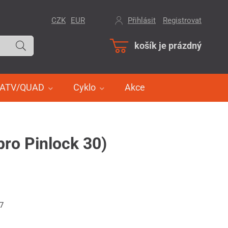
CZK
EUR
Přihlásit
/
Registrovat
košík je prázdný
ATV/QUAD
Cyklo
Akce
pro Pinlock 30)
67