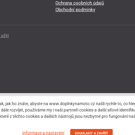
Ochrana osobních údajů
Obchodní podmínky
užití
ak, jak ho znáte, abyste na www.doplnkynamoto.cz našli rychle to, co 
rozvíjet, používáme my i naši partneři cookies a další síťové identifiká
teré z těchto cookies a dalších nástrojů jsou nezbytné pro fungování 
Informace a nastavení
SOUHLASIT A ZAVŘÍT