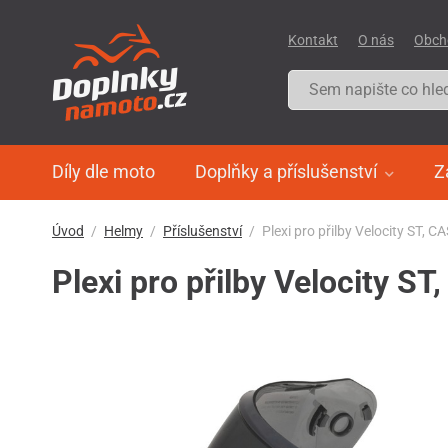
Kontakt
O nás
Obch
Díly dle moto
Doplňky a příslušenství
Z
Úvod
Helmy
Příslušenství
Plexi pro přilby Velocity ST, C
Plexi pro přilby Velocity ST