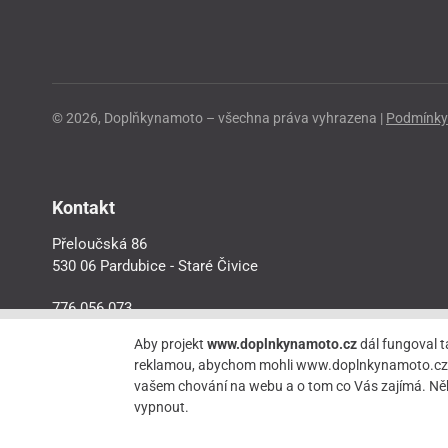
© 2026, Doplňkynamoto – všechna práva vyhrazena |
Podmínky 
Kontakt
Přeloučská 86
530 06 Pardubice - Staré Čivice
776 056 073
motorider.rf@seznam.cz
Aby projekt
www.doplnkynamoto.cz
dál fungoval t
reklamou, abychom mohli www.doplnkynamoto.cz dále 
vašem chování na webu a o tom co Vás zajímá. Něk
vypnout.