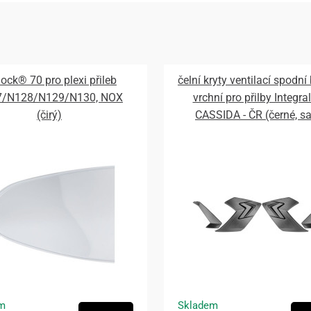
lock® 70 pro plexi přileb
čelní kryty ventilací spodní
7/N128/N129/N130, NOX
vrchní pro přilby Integral
(čirý)
CASSIDA - ČR (černé, s
m
Skladem