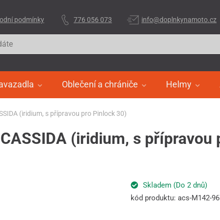
odní podmínky
776 056 073
info@doplnkynamoto.cz
avazadla
Oblečení a chrániče
Helmy
ASSIDA (iridium, s přípravou pro Pinlock 30)
, CASSIDA (iridium, s přípravou 
Skladem (Do 2 dnů)
kód produktu: acs-M142-9