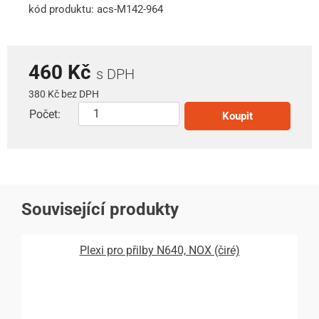
kód produktu: acs-M142-964
460 Kč
s DPH
380 Kč bez DPH
Počet:
Koupit
Související produkty
Plexi pro přilby N640, NOX (čiré)