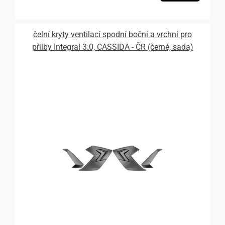
čelní kryty ventilací spodní boční a vrchní pro
přilby Integral 3.0, CASSIDA - ČR (černé, sada)