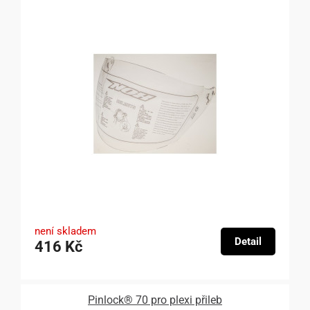
není skladem
Detail
416 Kč
Pinlock® 70 pro plexi přileb