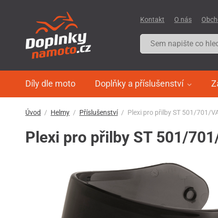
Kontakt
O nás
Obch
Díly dle moto
Doplňky a příslušenství
Z
Úvod
Helmy
Příslušenství
Plexi pro přilby ST 501/701
Plexi pro přilby ST 501/7