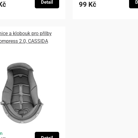
Detail
D
Kč
99 Kč
nice a klobouk pro přilby
ompress 2.0, CASSIDA
m