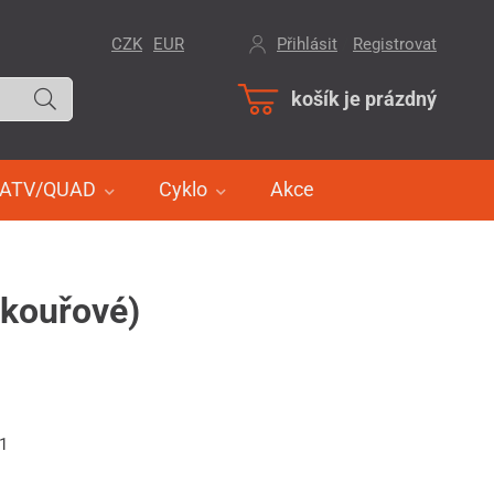
CZK
EUR
Přihlásit
/
Registrovat
košík je prázdný
ATV/QUAD
Cyklo
Akce
 kouřové)
41