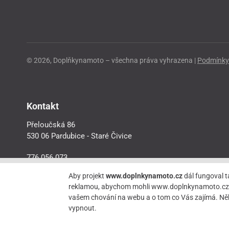
© 2026, Doplňkynamoto – všechna práva vyhrazena |
Podmínky 
Kontakt
Přeloučská 86
530 06 Pardubice - Staré Čivice
776 056 073
motorider.rf@seznam.cz
Aby projekt
www.doplnkynamoto.cz
dál fungoval t
reklamou, abychom mohli www.doplnkynamoto.cz dále 
vašem chování na webu a o tom co Vás zajímá. Něk
vypnout.