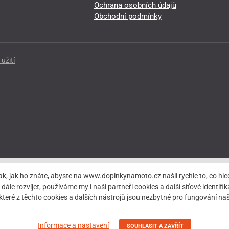
Ochrana osobních údajů
Obchodní podmínky
užití
ak, jak ho znáte, abyste na www.doplnkynamoto.cz našli rychle to, co 
rozvíjet, používáme my i naši partneři cookies a další síťové identifiká
teré z těchto cookies a dalších nástrojů jsou nezbytné pro fungování 
Informace a nastavení
SOUHLASIT A ZAVŘÍT