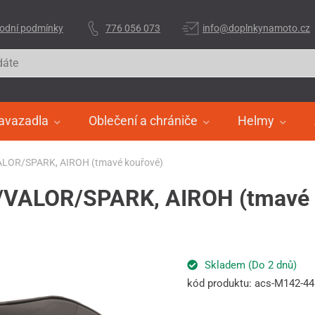
odní podmínky
776 056 073
info@doplnkynamoto.cz
avazadla
Oblečení a chrániče
Helmy
/VALOR/SPARK, AIROH (tmavé kouřové)
01/VALOR/SPARK, AIROH (tmavé
Skladem (Do 2 dnů)
kód produktu: acs-M142-4