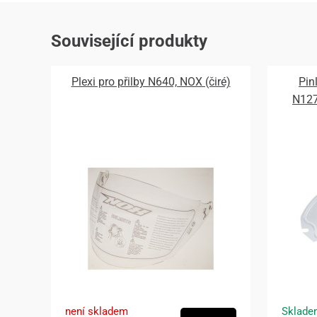
Související produkty
Plexi pro přilby N640, NOX (čiré)
Pin
N12
není skladem
Sklade