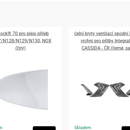
lock® 70 pro plexi přileb
čelní kryty ventilací spodní
7/N128/N129/N130, NOX
vrchní pro přilby Integral
(čirý)
CASSIDA - ČR (černé, s
m
Skladem