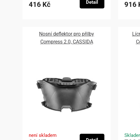
Detail
416 Kč
916 
Nosní deflektor pro přilby
Líc
Compress 2.0, CASSIDA
C
není skladem
Sklade