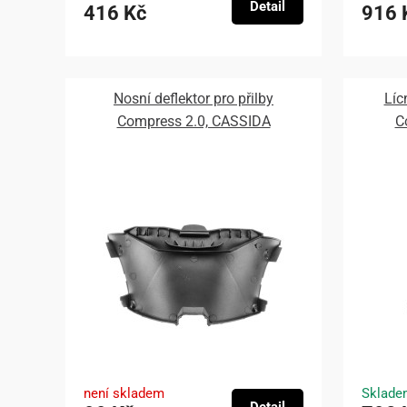
Detail
416 Kč
916 
Nosní deflektor pro přilby
Líc
Compress 2.0, CASSIDA
C
není skladem
Sklade