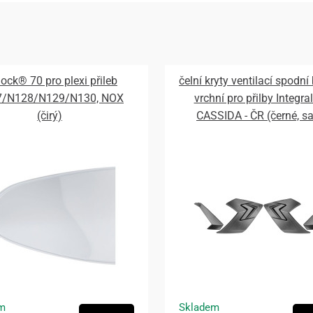
lock® 70 pro plexi přileb
čelní kryty ventilací spodní
7/N128/N129/N130, NOX
vrchní pro přilby Integral
(čirý)
CASSIDA - ČR (černé, s
m
Skladem