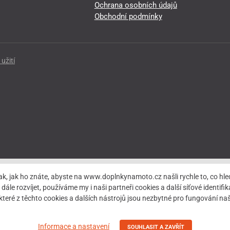
Ochrana osobních údajů
Obchodní podmínky
užití
ak, jak ho znáte, abyste na www.doplnkynamoto.cz našli rychle to, co 
rozvíjet, používáme my i naši partneři cookies a další síťové identifiká
teré z těchto cookies a dalších nástrojů jsou nezbytné pro fungování 
Informace a nastavení
SOUHLASIT A ZAVŘÍT