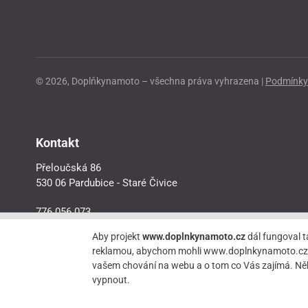
© 2026, Doplňkynamoto – všechna práva vyhrazena |
Podmínky 
Kontakt
Přeloučská 86
530 06 Pardubice - Staré Čivice
776 056 073
motorider.rf@seznam.cz
Aby projekt
www.doplnkynamoto.cz
dál fungoval t
reklamou, abychom mohli www.doplnkynamoto.cz dále 
vašem chování na webu a o tom co Vás zajímá. Něk
vypnout.