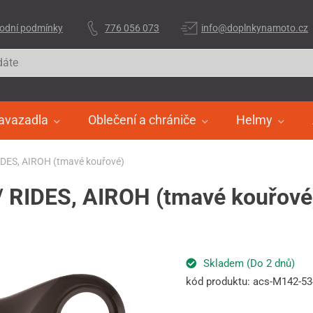
odní podmínky
776 056 073
info@doplnkynamoto.cz
avazadla
Oblečení a chrániče
Helmy
RIDES, AIROH (tmavé kouřové)
 / RIDES, AIROH (tmavé kouřové
Skladem (Do 2 dnů)
kód produktu: acs-M142-5