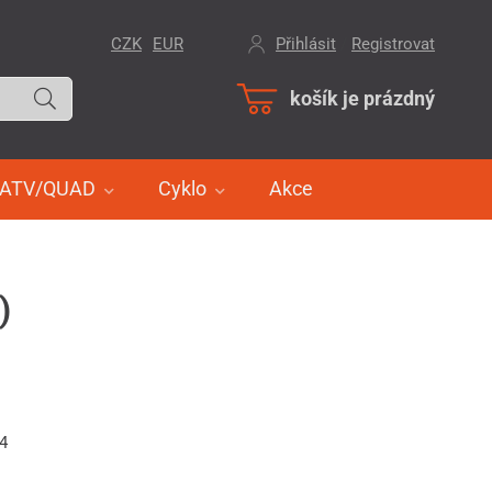
CZK
EUR
Přihlásit
/
Registrovat
košík je prázdný
ATV/QUAD
Cyklo
Akce
)
34