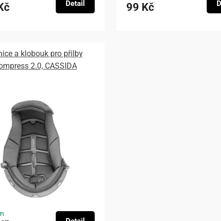
Detail
D
Kč
99 Kč
nice a klobouk pro přilby
ompress 2.0, CASSIDA
m