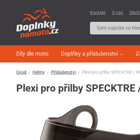
Kontakt
O nás
Obch
Díly dle moto
Doplňky a příslušenství
Z
Úvod
Helmy
Příslušenství
Plexi pro přilby SPECKTRE / 
Plexi pro přilby SPECKTRE