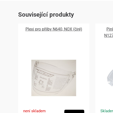
Související produkty
Plexi pro přilby N640, NOX (čiré)
Pin
N12
není skladem
Sklade