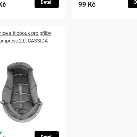
Detail
D
Kč
99 Kč
nice a klobouk pro přilby
ompress 2.0, CASSIDA
m