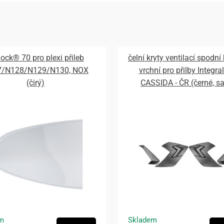
lock® 70 pro plexi přileb
čelní kryty ventilací spodní
7/N128/N129/N130, NOX
vrchní pro přilby Integral
(čirý)
CASSIDA - ČR (černé, s
m
Skladem