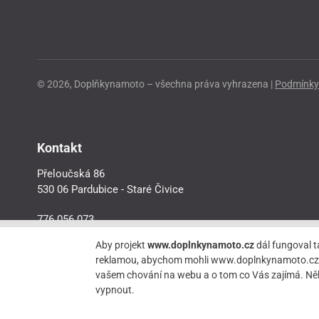
© 2026, Doplňkynamoto – všechna práva vyhrazena |
Podmínky 
Kontakt
Přeloučská 86
530 06 Pardubice - Staré Čivice
776 056 073
motorider.rf@seznam.cz
Aby projekt
www.doplnkynamoto.cz
dál fungoval t
reklamou, abychom mohli www.doplnkynamoto.cz dále 
vašem chování na webu a o tom co Vás zajímá. Něk
vypnout.