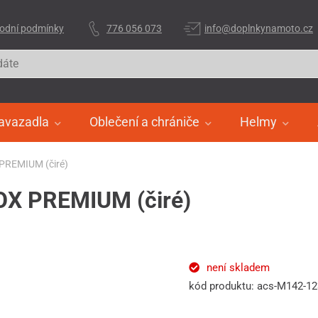
odní podmínky
776 056 073
info@doplnkynamoto.cz
avazadla
Oblečení a chrániče
Helmy
 PREMIUM (čiré)
NOX PREMIUM (čiré)
není skladem
kód produktu: acs-M142-1