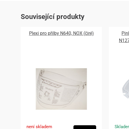
Související produkty
Plexi pro přilby N640, NOX (čiré)
Pin
N12
není skladem
Sklade