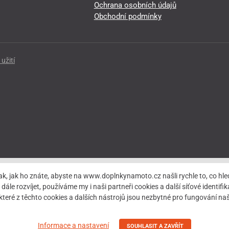
Ochrana osobních údajů
Obchodní podmínky
užití
ak, jak ho znáte, abyste na www.doplnkynamoto.cz našli rychle to, co 
rozvíjet, používáme my i naši partneři cookies a další síťové identifiká
teré z těchto cookies a dalších nástrojů jsou nezbytné pro fungování 
Informace a nastavení
SOUHLASIT A ZAVŘÍT