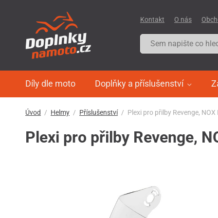
Kontakt
O nás
Obch
Díly dle moto
Doplňky a příslušenství
Z
Úvod
Helmy
Příslušenství
Plexi pro přilby Revenge, NOX
Plexi pro přilby Revenge, 