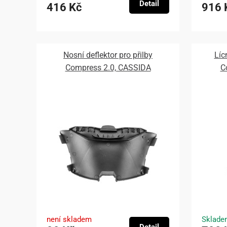
Detail
416 Kč
916 
Nosní deflektor pro přilby
Líc
Compress 2.0, CASSIDA
C
není skladem
Sklade