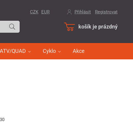
CZK
EUR
Přihlásit
/
Registrovat
košík je prázdný
ATV/QUAD
Cyklo
Akce
230