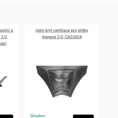
 boční a
čelní kryt ventilace pro přilby
 3.0,
Integral 3.0, CASSIDA
ada)
Skladem