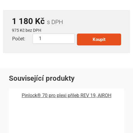
1 180 Kč
s DPH
975 Kč bez DPH
Počet:
Koupit
Související produkty
Pinlock® 70 pro plexi přileb REV 19, AIROH