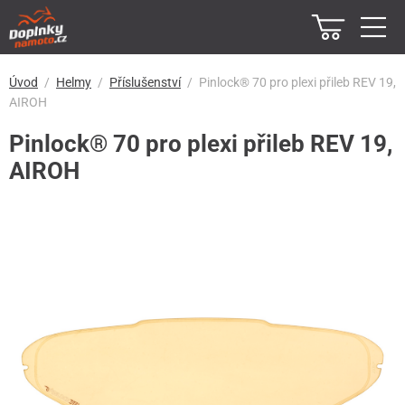
Úvod
Helmy
Příslušenství
Pinlock® 70 pro plexi přileb REV 19,
AIROH
Pinlock® 70 pro plexi přileb REV 19,
AIROH