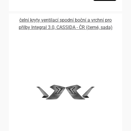
čelní kryty ventilací spodní boční a vrchní pro
přilby Integral 3.0, CASSIDA - ČR (černé, sada)