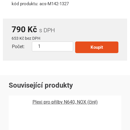
kód produktu: acs-M142-1327
790 Kč
s DPH
653 Kč bez DPH
Počet:
Koupit
Související produkty
Plexi pro přilby N640, NOX (čiré)