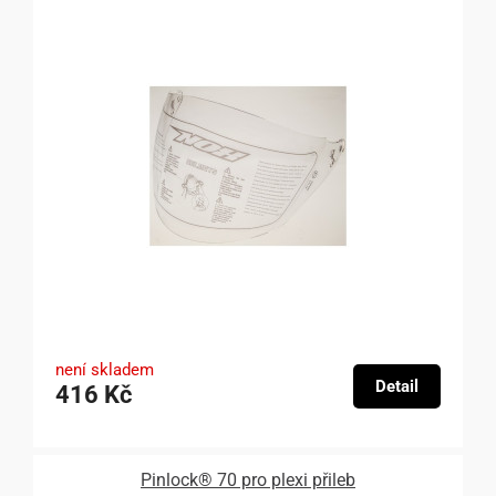
není skladem
Detail
416 Kč
Pinlock® 70 pro plexi přileb