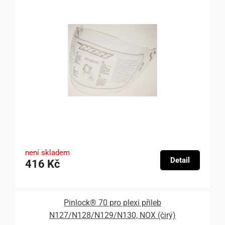
není skladem
Detail
416 Kč
Pinlock® 70 pro plexi přileb
N127/N128/N129/N130, NOX (čirý)