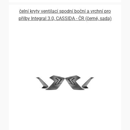
čelní kryty ventilací spodní boční a vrchní pro
přilby Integral 3.0, CASSIDA - ČR (černé, sada)