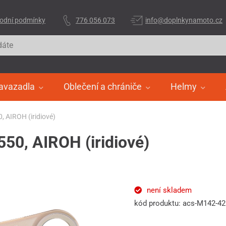
odní podmínky
776 056 073
info@doplnkynamoto.cz
avazadla
Oblečení a chrániče
Helmy
, AIROH (iridiové)
550, AIROH (iridiové)
není skladem
kód produktu: acs-M142-4