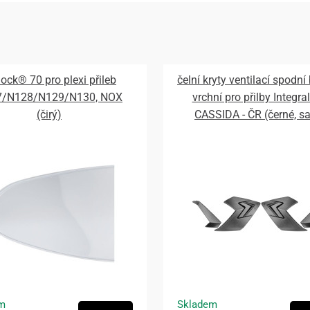
lock® 70 pro plexi přileb
čelní kryty ventilací spodní
7/N128/N129/N130, NOX
vrchní pro přilby Integral
(čirý)
CASSIDA - ČR (černé, s
m
Skladem