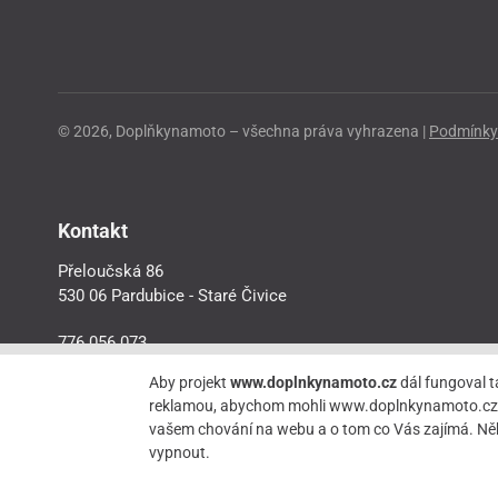
© 2026, Doplňkynamoto – všechna práva vyhrazena |
Podmínky 
Kontakt
Přeloučská 86
530 06 Pardubice - Staré Čivice
776 056 073
motorider.rf@seznam.cz
Aby projekt
www.doplnkynamoto.cz
dál fungoval t
reklamou, abychom mohli www.doplnkynamoto.cz dále 
vašem chování na webu a o tom co Vás zajímá. Něk
vypnout.