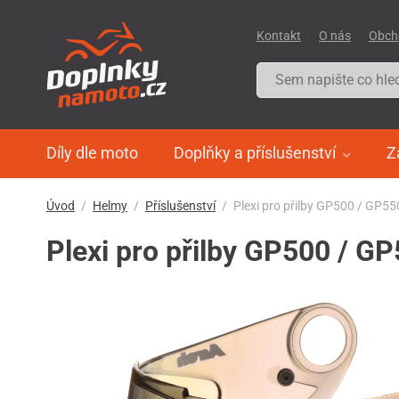
Kontakt
O nás
Obch
Díly dle moto
Doplňky a příslušenství
Z
Úvod
Helmy
Příslušenství
Plexi pro přilby GP500 / GP550
Plexi pro přilby GP500 / GP