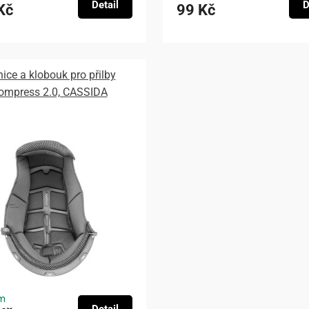
Detail
D
Kč
99 Kč
nice a klobouk pro přilby
ompress 2.0, CASSIDA
m