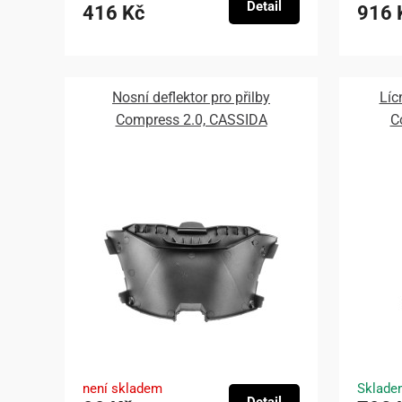
Detail
416 Kč
916 
Nosní deflektor pro přilby
Líc
Compress 2.0, CASSIDA
C
není skladem
Sklade