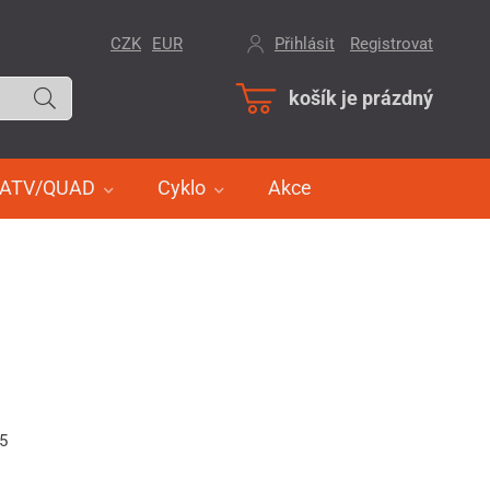
CZK
EUR
Přihlásit
/
Registrovat
košík je prázdný
ATV/QUAD
Cyklo
Akce
25