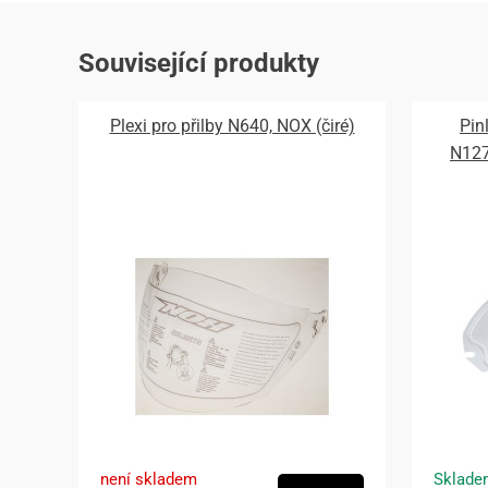
Související produkty
Plexi pro přilby N640, NOX (čiré)
Pin
N12
není skladem
Sklade