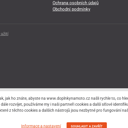
Ochrana osobních údajů
Obchodní podmínky
užití
ak, jak ho znáte, abyste na www.doplnkynamoto.cz našli rychle to, co 
rozvíjet, používáme my i naši partneři cookies a další síťové identifiká
teré z těchto cookies a dalších nástrojů jsou nezbytné pro fungování 
Informace a nastavení
SOUHLASIT A ZAVŘÍT