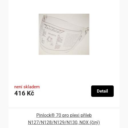
není skladem
Detail
416 Kč
Pinlock® 70 pro plexi přileb
N127/N128/N129/N130, NOX (čirý)