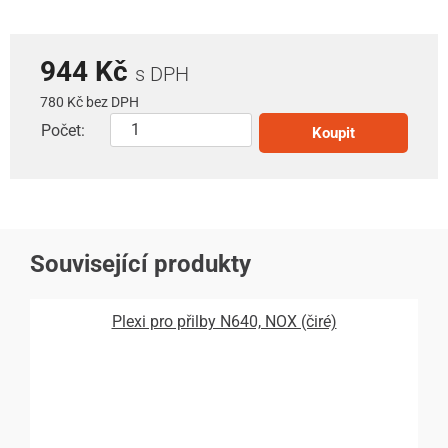
944 Kč
s DPH
780 Kč bez DPH
Počet:
Koupit
Související produkty
Plexi pro přilby N640, NOX (čiré)