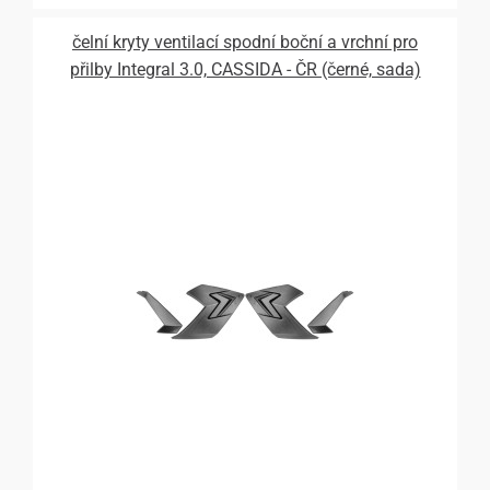
čelní kryty ventilací spodní boční a vrchní pro
přilby Integral 3.0, CASSIDA - ČR (černé, sada)