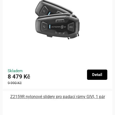
Skladem
Detail
8 479 Kč
9 990 Kč
Z2159R nylonové slidery pro padací rámy GIVI, 1 pár