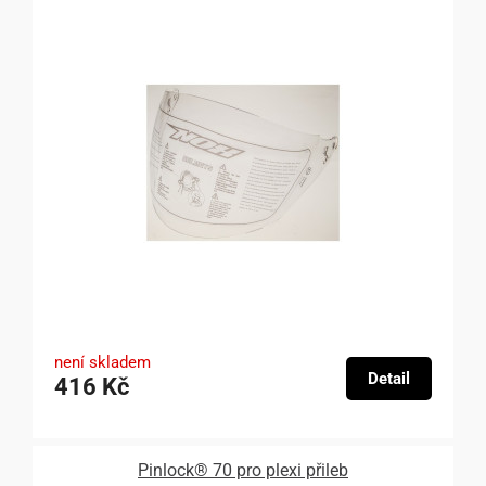
není skladem
Detail
416 Kč
Pinlock® 70 pro plexi přileb