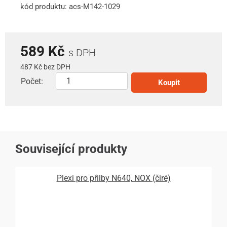
kód produktu: acs-M142-1029
589 Kč
s DPH
487 Kč bez DPH
Počet:
Koupit
Související produkty
Plexi pro přilby N640, NOX (čiré)