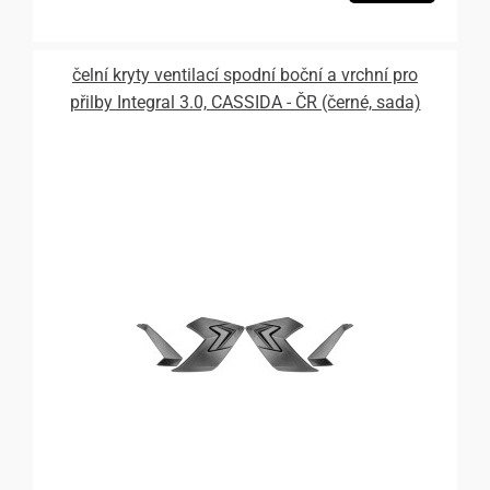
čelní kryty ventilací spodní boční a vrchní pro
přilby Integral 3.0, CASSIDA - ČR (černé, sada)