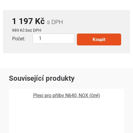
1 197 Kč
s DPH
989 Kč bez DPH
Počet:
Koupit
Související produkty
Plexi pro přilby N640, NOX (čiré)