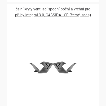
čelní kryty ventilací spodní boční a vrchní pro
přilby Integral 3.0, CASSIDA - ČR (černé, sada)