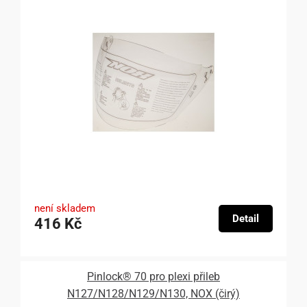
není skladem
Detail
416 Kč
Pinlock® 70 pro plexi přileb
N127/N128/N129/N130, NOX (čirý)