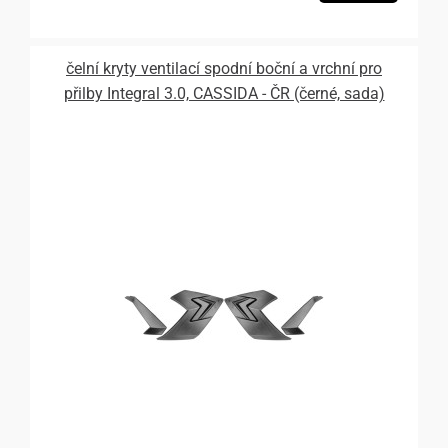
čelní kryty ventilací spodní boční a vrchní pro
přilby Integral 3.0, CASSIDA - ČR (černé, sada)