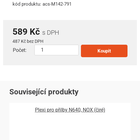
kód produktu: acs-M142-791
589 Kč
s DPH
487 Kč bez DPH
Počet:
Koupit
Související produkty
Plexi pro přilby N640, NOX (čiré)