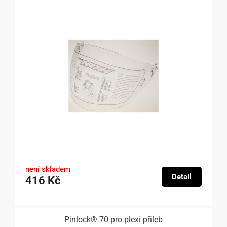
není skladem
Detail
416 Kč
Pinlock® 70 pro plexi přileb