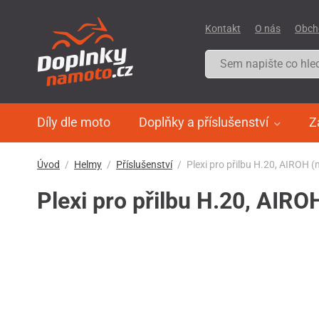
Kontakt
O nás
Obch
Díly dle moto
Doplňky a příslušenství
Z
Úvod
Helmy
Příslušenství
Plexi pro přilbu H.20, AIROH 
Plexi pro přilbu H.20, AIRO