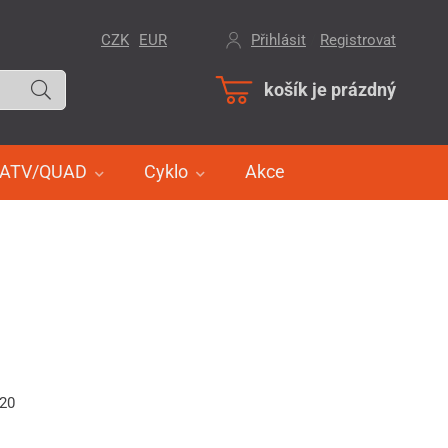
CZK
EUR
Přihlásit
/
Registrovat
košík je prázdný
ATV/QUAD
Cyklo
Akce
520