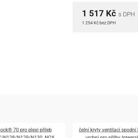
1 517 Kč
s DPH
1 254 Kč bez DPH
lock® 70 pro plexi přileb
čelní kryty ventilací spodní
7/N128/N129/N130, NOX
vrchní pro přilby Integral