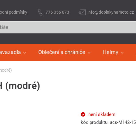
odní podmínky
776 056 073
info@doplnkynamoto.cz
avazadla
Oblečení a chrániče
Helmy
(modré)
H (modré)
není skladem
kód produktu: acs-M142-1