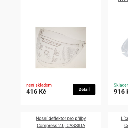
není skladem
Sklade
Detail
416 Kč
916 
Nosní deflektor pro přilby
Líc
Compress 2.0, CASSIDA
C