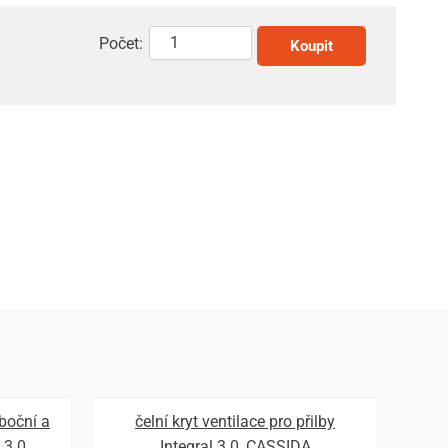
Počet:
Koupit
 boční a
čelní kryt ventilace pro přilby
 3.0,
Integral 3.0, CASSIDA