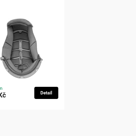
m
Detail
Kč