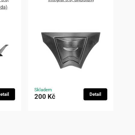
ada)
Skladem
etail
Detail
200 Kč