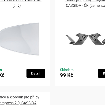
(čirý)
CASSIDA - ČR (černé, s
m
Skladem
Detail
D
Kč
99 Kč
nice a klobouk pro přilby
ompress 2.0, CASSIDA