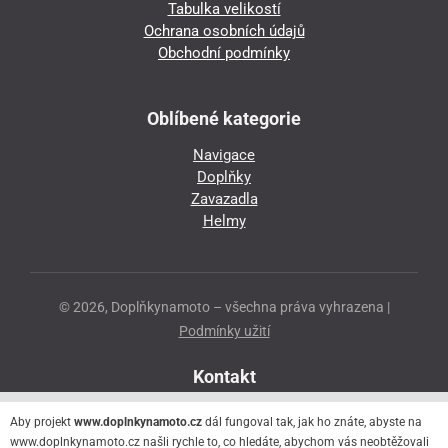
Tabulka velikostí
Ochrana osobních údajů
Obchodní podmínky
Oblíbené kategorie
Navigace
Doplňky
Zavazadla
Helmy
© 2026, Doplňkynamoto – všechna práva vyhrazena |
Podmínky užití
Kontakt
Přeloučská 86
Aby projekt
www.doplnkynamoto.cz
dál fungoval tak, jak ho znáte, abyste na
530 06 Pardubice - Staré Čivice
www.doplnkynamoto.cz našli rychle to, co hledáte, abychom vás neobtěžovali