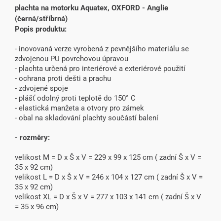
plachta na motorku Aquatex, OXFORD - Anglie
(černá/stříbrná)
Popis produktu:
- inovovaná verze vyrobená z pevnějšího materiálu se
zdvojenou PU povrchovou úpravou
- plachta určená pro interiérové a exteriérové použití
- ochrana proti dešti a prachu
- zdvojené spoje
- plášť odolný proti teplotě do 150° C
- elastická manžeta a otvory pro zámek
- obal na skladování plachty součástí balení
- rozměry:
velikost M = D x Š x V = 229 x 99 x 125 cm ( zadní Š x V =
35 x 92 cm)
velikost L = D x Š x V = 246 x 104 x 127 cm ( zadní Š x V =
35 x 92 cm)
velikost XL = D x Š x V = 277 x 103 x 141 cm ( zadní Š x V
= 35 x 96 cm)