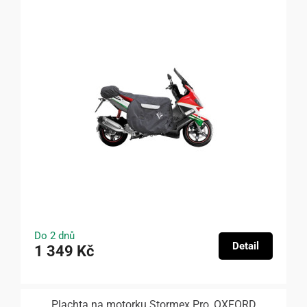
Do 2 dnů
Detail
1 349 Kč
Plachta na motorku Stormex Pro, OXFORD