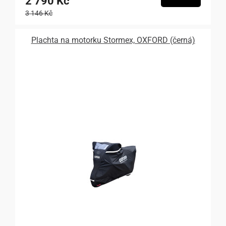
2 790 Kč
3 146 Kč
Plachta na motorku Stormex, OXFORD (černá)