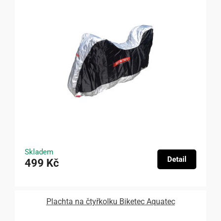
Skladem
Detail
499 Kč
Plachta na čtyřkolku Biketec Aquatec