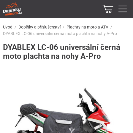
Úvod
Doplňky a příslušenství
Plachty na moto a ATV
DYABLEX LC-06 universální černá moto plachta na nohy A-Pro
DYABLEX LC-06 universální černá
moto plachta na nohy A-Pro