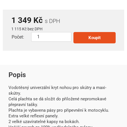
1 349 Kč
s DPH
1 115 Kč bez DPH
Počet:
Koupit
Popis
Vodotěsný univerzální kryt nohou pro skútry a maxi-
skútry.
Celá plachta se dá složit do přiložené nepromokavé
přepravní tašky.
Plachta je vybavena pásy pro připevnění k motocyklu.
Extra velké reflexní panely.
2 velké uzavíratelné kapsy na bokách.