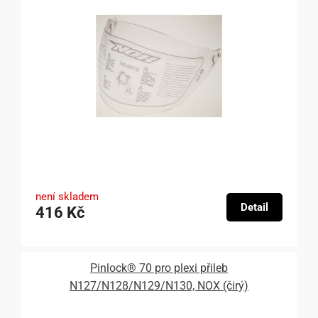
není skladem
Detail
416 Kč
Pinlock® 70 pro plexi přileb
N127/N128/N129/N130, NOX (čirý)