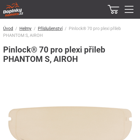
Úvod
Helmy
Příslušenství
Pinlock® 70 pro plexi přileb
PHANTOM S, AIROH
Pinlock® 70 pro plexi přileb
PHANTOM S, AIROH