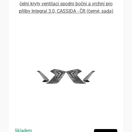
čelní kryty ventilací spodní boční a vrchní pro
přilby Integral 3.0, CASSIDA - ČR (černé, sada)
Skladem