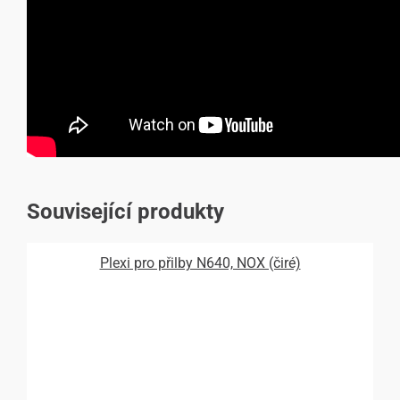
Související produkty
Plexi pro přilby N640, NOX (čiré)