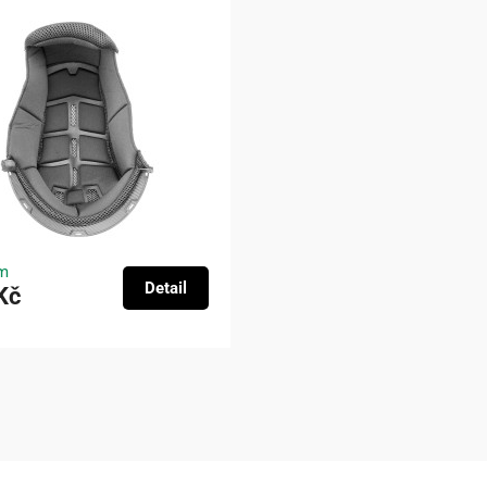
m
Detail
Kč