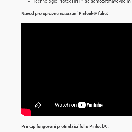
Technologie ProtecTINT™ se samozatmavovacími v
Návod pro správné nasazení Pinlock® folie:
Princip fungování protimlžící folie Pinlock®: