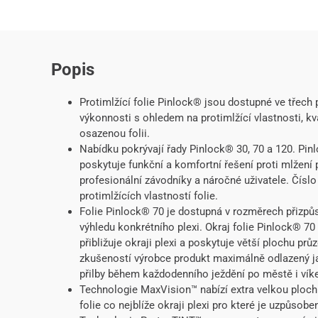
Popis
Protimlžící folie Pinlock® jsou dostupné ve třech
výkonnosti s ohledem na protimlžící vlastnosti, kv
osazenou folii.
Nabídku pokrývají řady Pinlock® 30, 70 a 120. Pi
poskytuje funkční a komfortní řešení proti mlžení 
profesionální závodníky a náročné uživatele. Čísl
protimlžících vlastností folie.
Folie Pinlock® 70 je dostupná v rozměrech přizpůs
výhledu konkrétního plexi. Okraj folie Pinlock® 70 
přibližuje okraji plexi a poskytuje větší plochu p
zkušeností výrobce produkt maximálně odlazený jak
přilby během každodenního ježdění po městě i vík
Technologie MaxVision™ nabízí extra velkou ploch
folie co nejblíže okraji plexi pro které je uzpůsobe