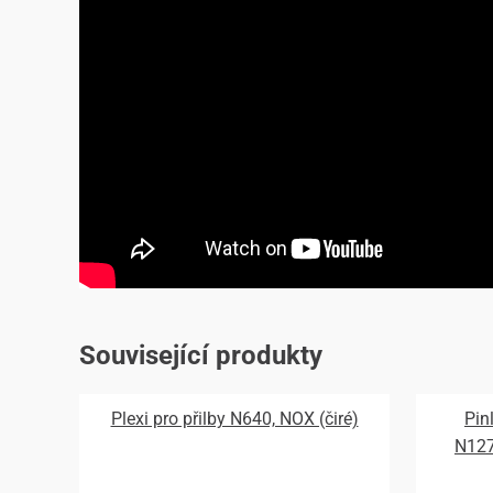
Související produkty
Plexi pro přilby N640, NOX (čiré)
Pin
N12