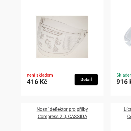
není skladem
Sklade
Detail
416 Kč
916 
Nosní deflektor pro přilby
Líc
Compress 2.0, CASSIDA
C