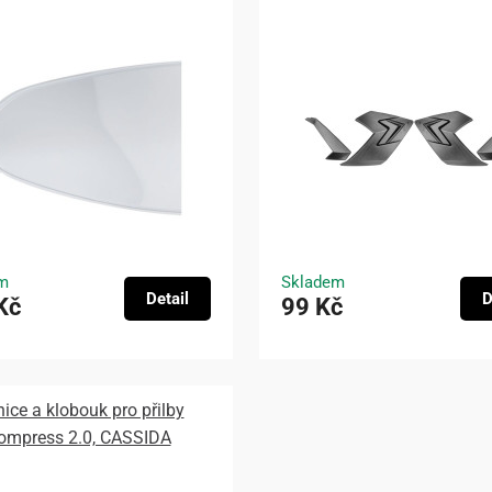
m
Skladem
Detail
D
Kč
99 Kč
nice a klobouk pro přilby
ompress 2.0, CASSIDA