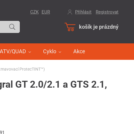
CZK
EUR
Přihlásit
/
Registrovat
košík je prázdný
ATV/QUAD
Cyklo
Akce
atmavovací ProtecTINT™)
ral GT 2.0/2.1 a GTS 2.1,
291