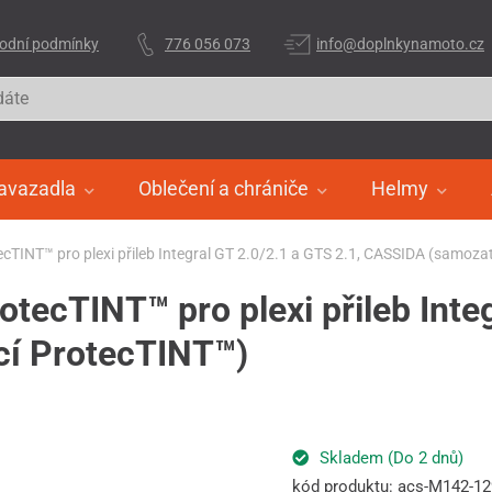
odní podmínky
776 056 073
info@doplnkynamoto.cz
avazadla
Oblečení a chrániče
Helmy
cTINT™ pro plexi přileb Integral GT 2.0/2.1 a GTS 2.1, CASSIDA (samoz
ecTINT™ pro plexi přileb Integ
í ProtecTINT™)
Skladem (Do 2 dnů)
kód produktu: acs-M142-1