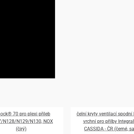
lock® 70 pro plexi přileb
čelní kryty ventilací spodní
7/N128/N129/N130, NOX
vrchní pro přilby Integral
(čirý)
CASSIDA - ČR (černé, s