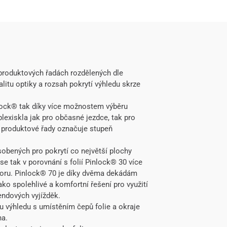
 produktových řadách rozdělených dle
alitu optiky a rozsah pokrytí výhledu skrze
nlock® tak díky více možnostem výběru
plexiskla jak pro občasné jezdce, tak pro
o produktové řady označuje stupeň
obených pro pokrytí co největší plochy
se tak v porovnání s folií Pinlock® 30 více
růzoru. Pinlock® 70 je díky dvěma dekádám
o spolehlivé a komfortní řešení pro využití
endových vyjížděk.
u výhledu s umístěním čepů folie a okraje
na.