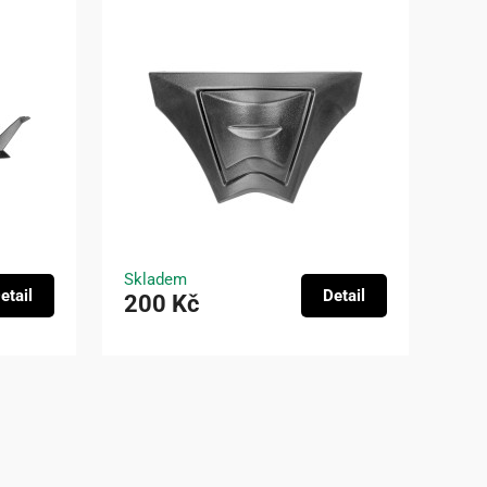
Skladem
etail
Detail
200 Kč