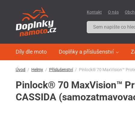
Kontakt
O nás
Obch
Díly dle moto
Doplňky a příslušenství
Z
Úvod
Helmy
Příslušenství
Pinlock® 70 MaxVision™ Prote
Pinlock® 70 MaxVision™ Prot
CASSIDA (samozatmavovac