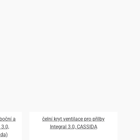
 boční a
čelní kryt ventilace pro přilby
 3.0,
Integral 3.0, CASSIDA
ada)