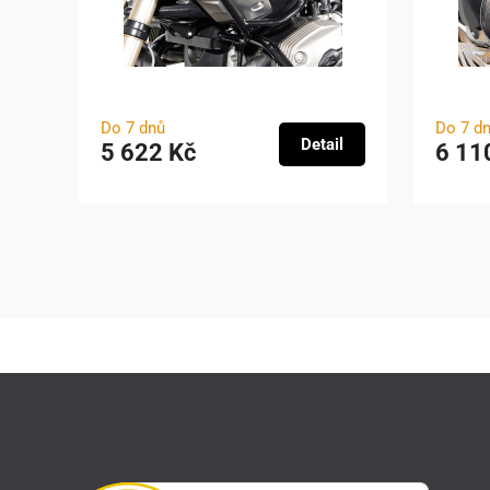
Do 7 dnů
Do 7 d
Detail
5 622 Kč
6 11