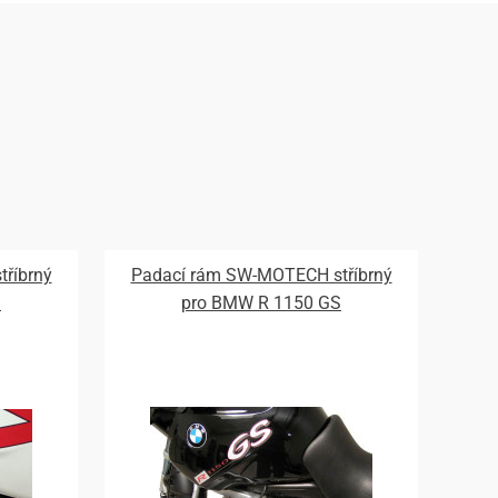
říbrný
Padací rám SW-MOTECH stříbrný
S
pro BMW R 1150 GS