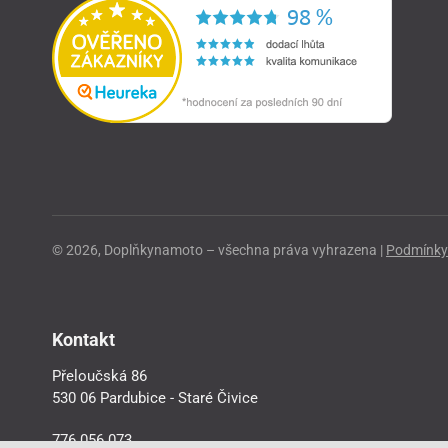
© 2026, Doplňkynamoto – všechna práva vyhrazena |
Podmínky 
Kontakt
Přeloučská 86
530 06 Pardubice - Staré Čivice
776 056 073