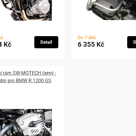
nů
Do 7 dnů
Detail
D
4 Kč
6 355 Kč
í rám SW-MOTECH černý -
dní pro BMW R 1200 GS