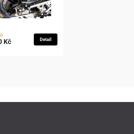
nů
Detail
0 Kč