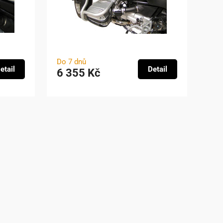
Do 7 dnů
etail
Detail
6 355 Kč