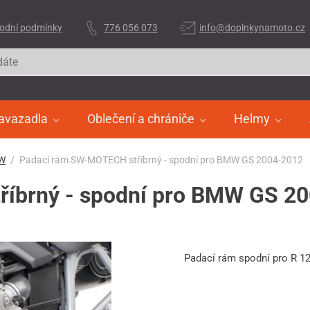
odní podmínky
776 056 073
info@doplnkynamoto.cz
avazadla
Oblečení a chrániče
Helmy
W
Padací rám SW-MOTECH stříbrný - spodní pro BMW GS 2004-2012
íbrný - spodní pro BMW GS 2
Padací rám spodní pro R 12