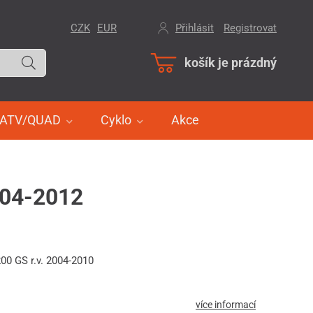
CZK
EUR
Přihlásit
/
Registrovat
košík je prázdný
ATV/QUAD
Cyklo
Akce
004-2012
00 GS r.v. 2004-2010
více informací