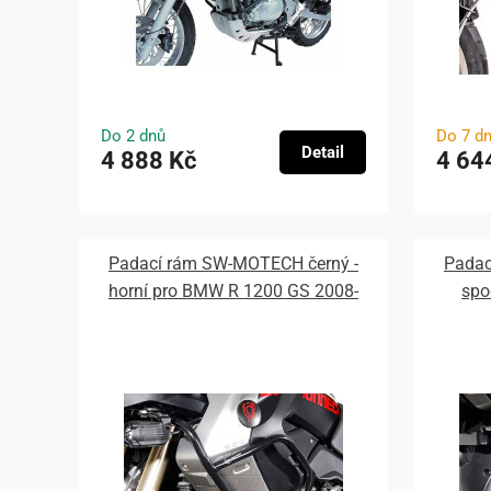
Do 2 dnů
Do 7 d
Detail
4 888 Kč
4 64
Padací rám SW-MOTECH černý -
Padac
horní pro BMW R 1200 GS 2008-
spo