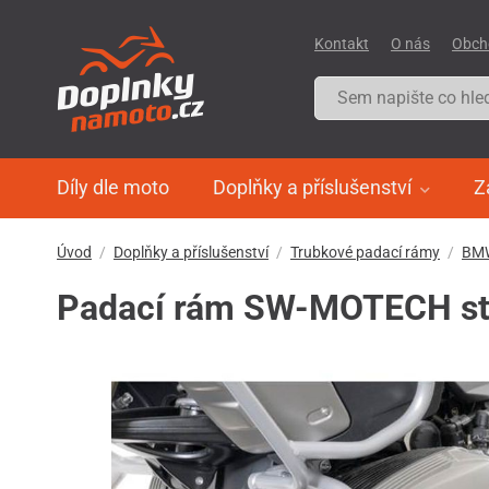
Kontakt
O nás
Obch
Díly dle moto
Doplňky a příslušenství
Z
Úvod
Doplňky a příslušenství
Trubkové padací rámy
BM
Padací rám SW-MOTECH stř