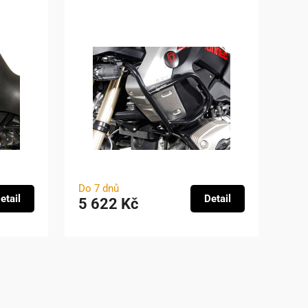
Do 7 dnů
etail
Detail
5 622 Kč