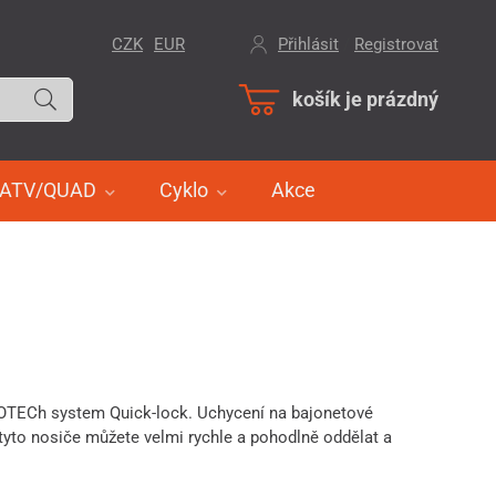
CZK
EUR
Přihlásit
/
Registrovat
košík je prázdný
ATV/QUAD
Cyklo
Akce
OTECh system Quick-lock. Uchycení na bajonetové
tyto nosiče můžete velmi rychle a pohodlně oddělat a