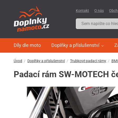
Kontakt
O nás
Obch
Díly dle moto
Doplňky a příslušenství
Z
Úvod
Doplňky a příslušenství
Trubkové padací rámy
BM
Padací rám SW-MOTECH če