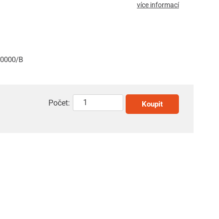
více informací
10000/B
Počet:
Koupit