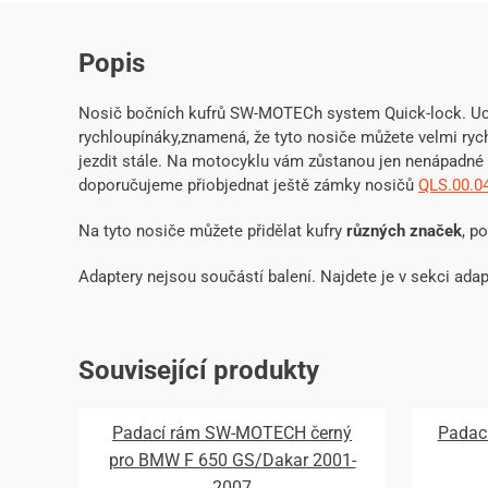
Popis
Nosič bočních kufrů SW-MOTECh system Quick-lock. Uc
rychloupínáky,znamená, že tyto nosiče můžete velmi ryc
jezdit stále. Na motocyklu vám zůstanou jen nenápadné 
doporučujeme přiobjednat ještě zámky nosičů
QLS.00.0
Na tyto nosiče můžete přidělat kufry
různých značek
, p
Adaptery nejsou součástí balení. Najdete je v sekci adap
Související produkty
Padací rám SW-MOTECH černý
Padac
pro BMW F 650 GS/Dakar 2001-
2007