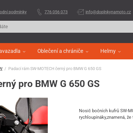
odní podmínky
776 056 073
info@doplnkynamoto.cz
avazadla
Oblečení a chrániče
Helmy
W
Padací rám SW-MOTECH černý pro BMW G 650 GS
rný pro BMW G 650 GS
Nosič bočních kufrů SW-M
rychloupínáky,znamená, že 