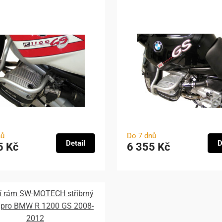
nů
Do 7 dnů
Detail
D
5 Kč
6 355 Kč
í rám SW-MOTECH stříbrný
í pro BMW R 1200 GS 2008-
2012