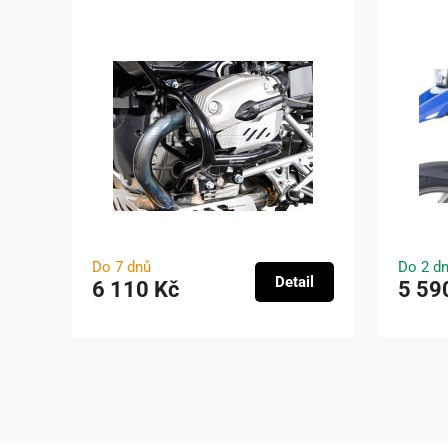
Do 7 dnů
Do 2 d
Detail
6 110 Kč
5 59