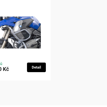
nů
Detail
0 Kč