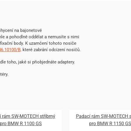
hycení na bajonetové
hle a pohodlně oddělat a nemusíte s nimi
fixační body. K uzamčení tohoto nosiče
46.10100/B,
které zabrání odcizení nosičů.
odle toho, jaké si přiobjednáte adaptery.
téry.
í rám SW-MOTECH stříbrný
Padací rám SW-MOTECH st
pro BMW R 1100 GS
pro BMW R 1150 G