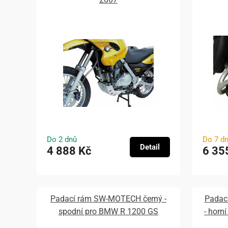
Do 2 dnů
Do 7 d
Detail
4 888 Kč
6 35
Padací rám SW-MOTECH černý -
Padac
spodní pro BMW R 1200 GS
- horn