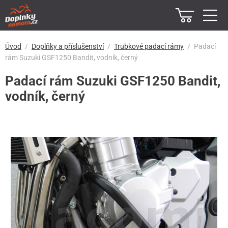
Úvod
Doplňky a příslušenství
Trubkové padací rámy
Padací
rám Suzuki GSF1250 Bandit, vodník, černý
Padací rám Suzuki GSF1250 Bandit,
vodník, černý