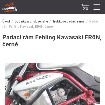
Úvod
Doplňky a příslušenství
Trubkové padací rámy
Padací
rám Fehling Kawasaki ER6N, černé
Padací rám Fehling Kawasaki ER6N,
černé