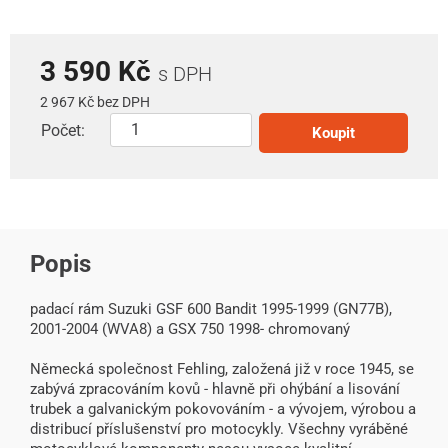
3 590 Kč
s DPH
2 967 Kč bez DPH
Počet:
Koupit
Popis
padací rám Suzuki GSF 600 Bandit 1995-1999 (GN77B),
2001-2004 (WVA8) a GSX 750 1998- chromovaný
Německá společnost Fehling, založená již v roce 1945, se
zabývá zpracováním kovů - hlavně při ohýbání a lisování
trubek a galvanickým pokovováním - a vývojem, výrobou a
distribucí příslušenství pro motocykly. Všechny vyráběné