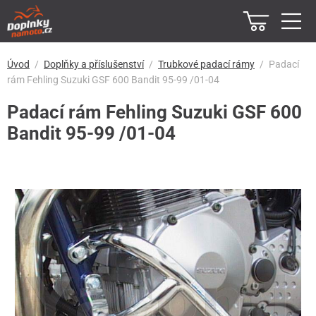
Úvod
Doplňky a příslušenství
Trubkové padací rámy
Padací
rám Fehling Suzuki GSF 600 Bandit 95-99 /01-04
Padací rám Fehling Suzuki GSF 600
Bandit 95-99 /01-04