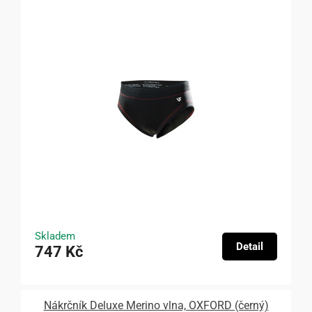
Skladem
Detail
747 Kč
Nákrčník Deluxe Merino vlna, OXFORD (černý)