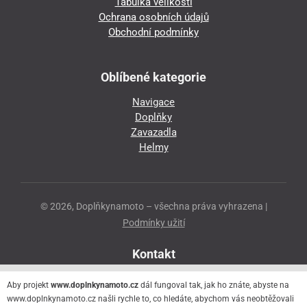
Tabulka velikostí
Ochrana osobních údajů
Obchodní podmínky
Oblíbené kategorie
Navigace
Doplňky
Zavazadla
Helmy
© 2026, Doplňkynamoto – všechna práva vyhrazena |
Podmínky užití
Kontakt
Přeloučská 86
Aby projekt
www.doplnkynamoto.cz
dál fungoval tak, jak ho znáte, abyste na
530 06 Pardubice - Staré Čivice
www.doplnkynamoto.cz našli rychle to, co hledáte, abychom vás neobtěžovali