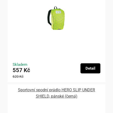
Skladem
Detail
557 Kč
620 Kč
Sportovní spodní prádlo HERO SLIP, UNDER
SHIELD, pánské (černá)