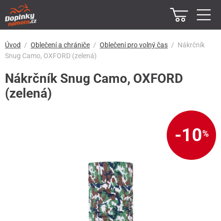
Úvod
Oblečení a chrániče
Oblečení pro volný čas
Nákrčník
Snug Camo, OXFORD (zelená)
Nákrčník Snug Camo, OXFORD
(zelená)
-10
%